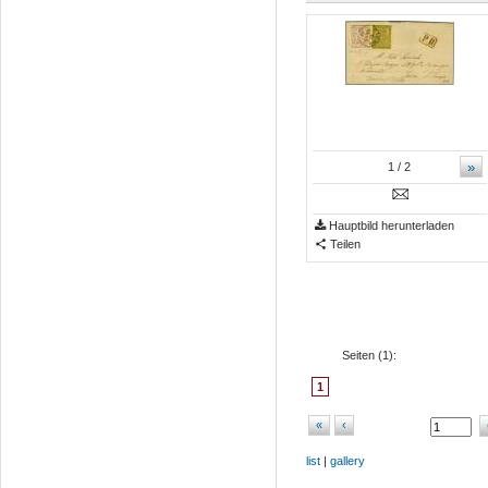
»
1
/ 2
Hauptbild herunterladen
Teilen
Seiten (
1
):
1
«
‹
list
|
gallery