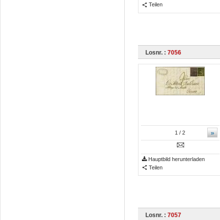
Teilen
Losnr. :
7056
»
1
/ 2
Hauptbild herunterladen
Teilen
Losnr. :
7057