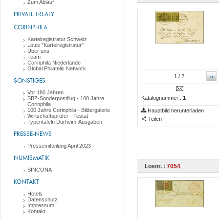
Zum Ablauf
PRIVATE TREATY
CORINPHILA
Karteiregistratur Schweiz
Louis "Karteiregistratur"
Über uns
Team
Corinphila Niederlande
Global Philatelic Network
»
1
/ 2
SONSTIGES
Vor 180 Jahren ...
Katalognummer :
1
SBZ-Sonderpostflug - 100 Jahre
Corinphila
100 Jahre Corinphila - Bildergalerie
Hauptbild herunterladen
Wirtschaftsprüfer - Testat
Teilen
Typentafeln Durheim-Ausgaben
PRESSE-NEWS
Pressemitteilung April 2023
NUMISMATIK
Losnr. :
7054
SINCONA
KONTAKT
Hotels
Datenschutz
Impressum
Kontakt