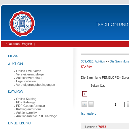
TRADITION UND 
› Deutsch
English
|
NEWS
309.-320. Auktion
->
Die Sammlung
AUKTION
PARMA
Online Live Bieten
Versteigerungsfolge
Die Sammlung PENELOPE - Europa 
Auktionsvorschau
Ergebnislisten
Versteigerungsbedingungen
Seiten (
1
):
KATALOG
1
Online Katalog
PDF Kataloge
«
‹
PDF Gebotsformular
Katalog anfordern
Auktionsarchiv
list
|
gallery
Auktionsarchiv PDF Kataloge
EINLIEFERUNG
Losnr. :
7053