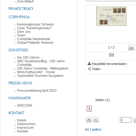
Zum Ablauf
PRIVATE TREATY
CORINPHILA
Karteiregistratur Schweiz
Louis "Karteiregistratur"
Über uns
Team
Corinphila Niederlande
Global Philatelic Network
»
1
/ 2
SONSTIGES
Vor 180 Jahren ...
SBZ-Sonderpostflug - 100 Jahre
Hauptbild herunterladen
Corinphila
100 Jahre Corinphila - Bildergalerie
Teilen
Wirtschaftsprüfer - Testat
Typentafeln Durheim-Ausgaben
PRESSE-NEWS
Pressemitteilung April 2023
NUMISMATIK
Seiten (
1
):
SINCONA
1
KONTAKT
«
‹
Hotels
Datenschutz
Impressum
list
|
gallery
Kontakt