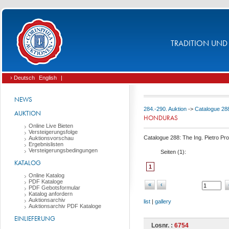
TRADITION UND 
› Deutsch
English
|
NEWS
284.-290. Auktion
->
Catalogue 288:
AUKTION
HONDURAS
Online Live Bieten
Versteigerungsfolge
Catalogue 288: The Ing. Pietro Pro
Auktionsvorschau
Ergebnislisten
Versteigerungsbedingungen
Seiten (
1
):
KATALOG
1
Online Katalog
PDF Kataloge
«
‹
PDF Gebotsformular
Katalog anfordern
Auktionsarchiv
list
|
gallery
Auktionsarchiv PDF Kataloge
EINLIEFERUNG
Losnr. :
6754