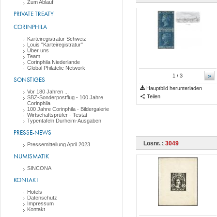
Zum Ablauf
PRIVATE TREATY
CORINPHILA
Karteiregistratur Schweiz
Louis "Karteiregistratur"
Über uns
Team
Corinphila Niederlande
Global Philatelic Network
»
1
/ 3
SONSTIGES
Hauptbild herunterladen
Vor 180 Jahren ...
Teilen
SBZ-Sonderpostflug - 100 Jahre
Corinphila
100 Jahre Corinphila - Bildergalerie
Wirtschaftsprüfer - Testat
Typentafeln Durheim-Ausgaben
PRESSE-NEWS
Losnr. :
3049
Pressemitteilung April 2023
NUMISMATIK
SINCONA
KONTAKT
Hotels
Datenschutz
Impressum
Kontakt