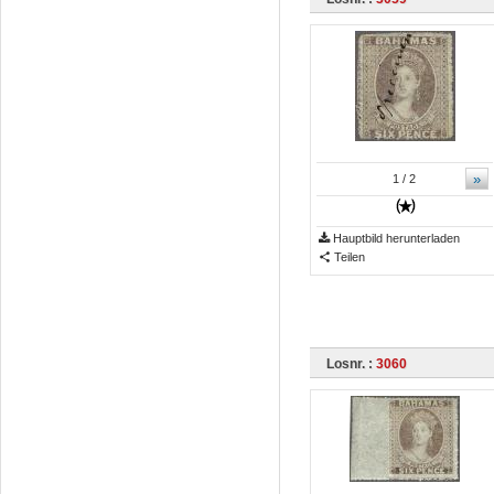
»
1
/ 2
Hauptbild herunterladen
Teilen
Losnr. :
3060