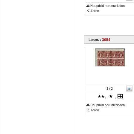
Hauptbild herunterladen
Teilen
Losnr. :
3054
»
1
/ 2
/
/
Hauptbild herunterladen
Teilen