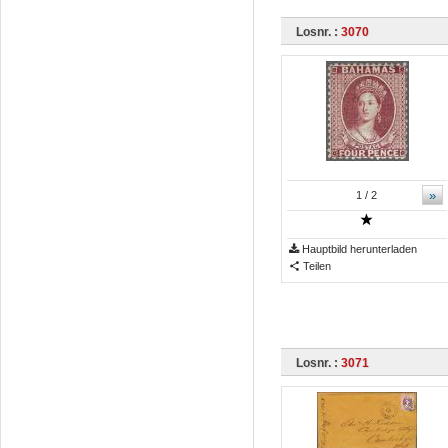
Losnr. :
3070
»
1
/ 2
Hauptbild herunterladen
Teilen
Losnr. :
3071