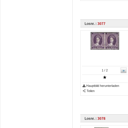
Losnr. :
3077
»
1
/ 2
Hauptbild herunterladen
Teilen
Losnr. :
3078