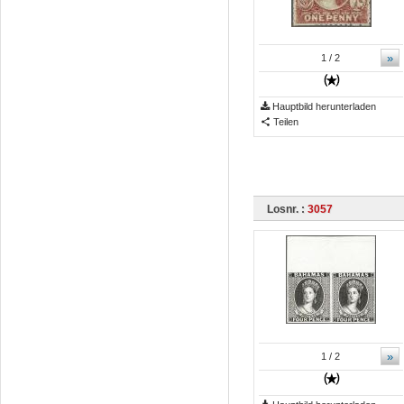
»
1
/ 2
Hauptbild herunterladen
Teilen
Losnr. :
3057
»
1
/ 2