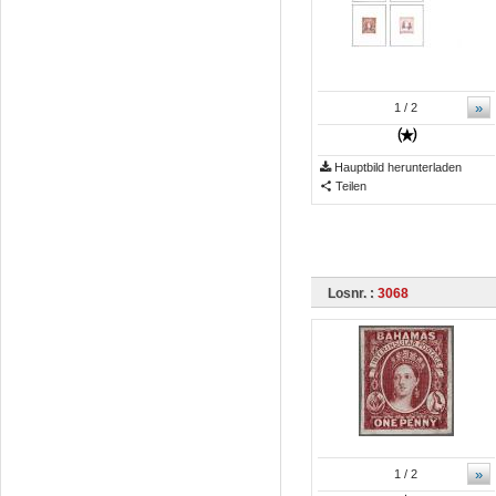
»
1
/ 2
Hauptbild herunterladen
Teilen
Losnr. :
3068
»
1
/ 2