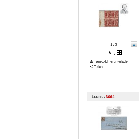
»
1
/ 3
/
Hauptbild herunterladen
Teilen
Losnr. :
3064