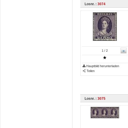
Losnr. :
3074
»
1
/ 2
Hauptbild herunterladen
Teilen
Losnr. :
3075