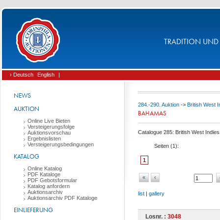
TRADITION UND 
› Deutsch
English
|
NEWS
284.-290. Auktion
->
British West 
AUKTION
BAHAMAS
Online Live Bieten
Versteigerungsfolge
Catalogue 285: British West Indies
Auktionsvorschau
Ergebnislisten
Versteigerungsbedingungen
Seiten (
1
):
KATALOG
1
Online Katalog
PDF Kataloge
«
‹
PDF Gebotsformular
Katalog anfordern
Auktionsarchiv
list
|
gallery
Auktionsarchiv PDF Kataloge
EINLIEFERUNG
Losnr. :
3048