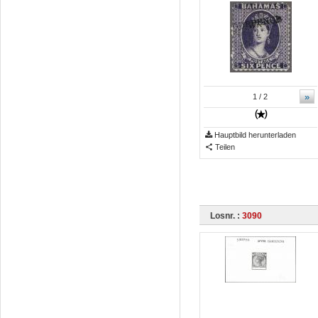
»
1
/ 2
Hauptbild herunterladen
Teilen
Losnr. :
3090