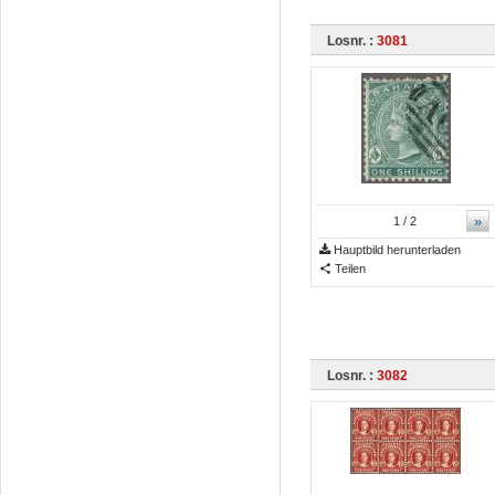
Losnr. :
3081
»
1
/ 2
Hauptbild herunterladen
Teilen
Losnr. :
3082