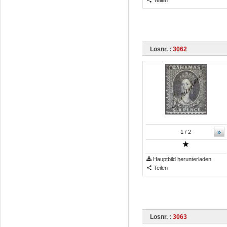
Losnr. :
3062
»
1
/ 2
Hauptbild herunterladen
Teilen
Losnr. :
3063