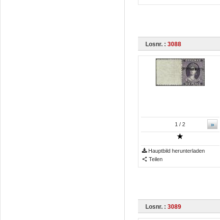
Losnr. :
3088
»
1
/ 2
Hauptbild herunterladen
Teilen
Losnr. :
3089