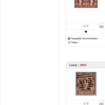
»
1
/ 2
Hauptbild herunterladen
Teilen
Losnr. :
3053
»
1
/ 2