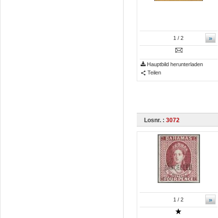
»
1
/ 2
Hauptbild herunterladen
Teilen
Losnr. :
3072
»
1
/ 2