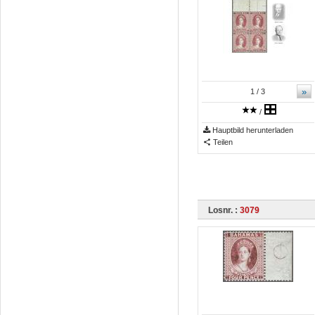
»
1
/ 3
/
Hauptbild herunterladen
Teilen
Losnr. :
3079