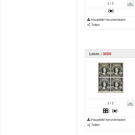
»
1
/ 2
Hauptbild herunterladen
Teilen
Losnr. :
3050
»
1
/ 2
/
Hauptbild herunterladen
Teilen