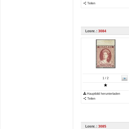
Teilen
Losnr. :
3084
»
1
/ 2
Hauptbild herunterladen
Teilen
Losnr. :
3085