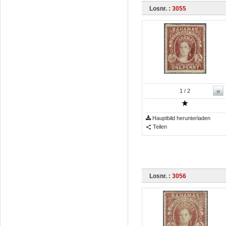
Losnr. :
3055
»
1
/ 2
Hauptbild herunterladen
Teilen
Losnr. :
3056