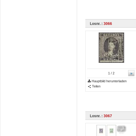
Losnr. :
3066
»
1
/ 2
Hauptbild herunterladen
Teilen
Losnr. :
3067