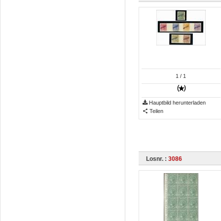
1
/ 1
Hauptbild herunterladen
Teilen
Losnr. :
3086