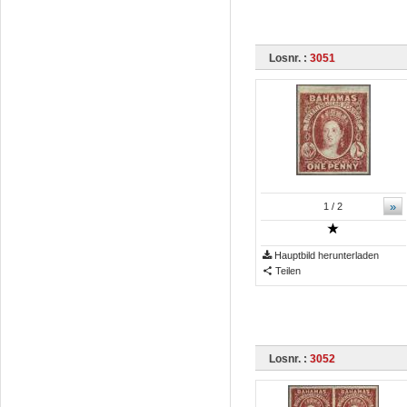
Losnr. :
3051
»
1
/ 2
Hauptbild herunterladen
Teilen
Losnr. :
3052