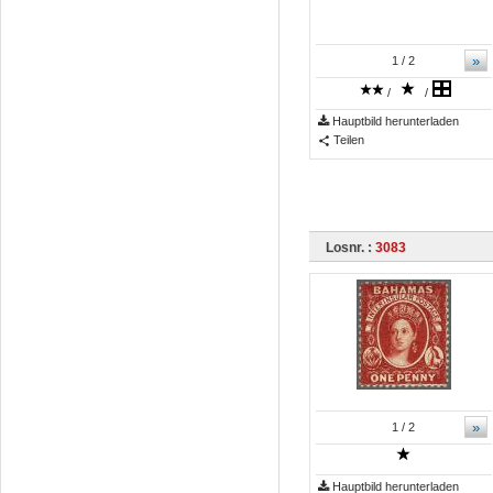
»
1
/ 2
/
/
Hauptbild herunterladen
Teilen
Losnr. :
3083
»
1
/ 2
Hauptbild herunterladen