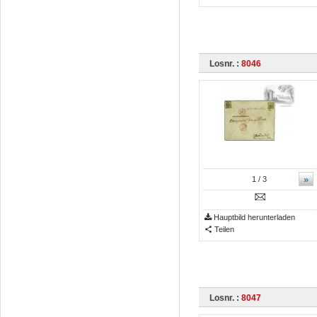
Losnr. :
8046
»
1
/ 3
Hauptbild herunterladen
Teilen
Losnr. :
8047