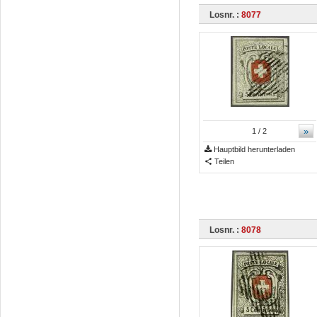
Losnr. :
8077
»
1
/ 2
Hauptbild herunterladen
Teilen
Losnr. :
8078