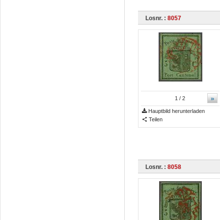
Losnr. :
8057
»
1
/ 2
Hauptbild herunterladen
Teilen
Losnr. :
8058