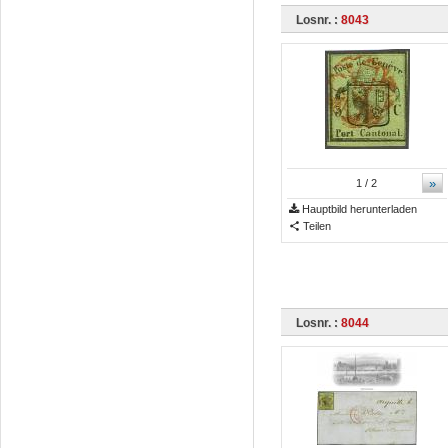
Losnr. :
8043
»
1
/ 2
Hauptbild herunterladen
Teilen
Losnr. :
8044