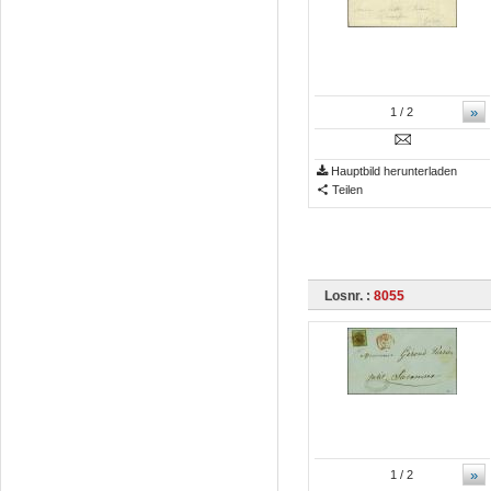
»
1
/ 2
Hauptbild herunterladen
Teilen
Losnr. :
8055
»
1
/ 2