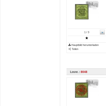
»
1
/ 3
Hauptbild herunterladen
Teilen
Losnr. :
8048