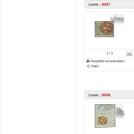
Losnr. :
8067
»
1
/ 3
Hauptbild herunterladen
Teilen
Losnr. :
8068