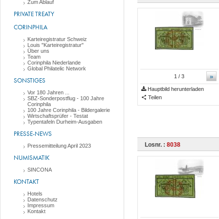
Zum Ablauf
PRIVATE TREATY
CORINPHILA
Karteiregistratur Schweiz
Louis "Karteiregistratur"
Über uns
Team
Corinphila Niederlande
Global Philatelic Network
»
1
/ 3
SONSTIGES
Hauptbild herunterladen
Vor 180 Jahren ...
Teilen
SBZ-Sonderpostflug - 100 Jahre
Corinphila
100 Jahre Corinphila - Bildergalerie
Wirtschaftsprüfer - Testat
Typentafeln Durheim-Ausgaben
PRESSE-NEWS
Losnr. :
8038
Pressemitteilung April 2023
NUMISMATIK
SINCONA
KONTAKT
Hotels
Datenschutz
Impressum
Kontakt