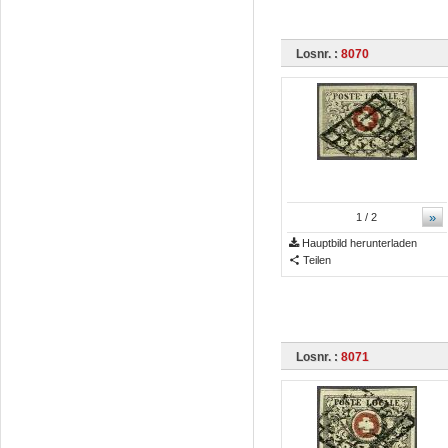
Losnr. :
8070
»
1
/ 2
Hauptbild herunterladen
Teilen
Losnr. :
8071