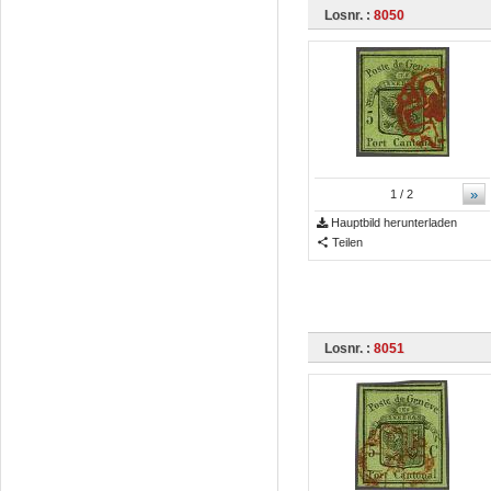
Losnr. :
8050
»
1
/ 2
Hauptbild herunterladen
Teilen
Losnr. :
8051