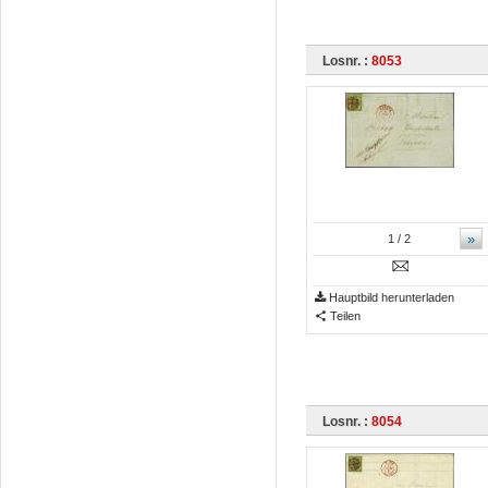
Losnr. :
8053
»
1
/ 2
Hauptbild herunterladen
Teilen
Losnr. :
8054