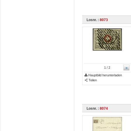
Losnr. :
8073
»
1
/ 2
Hauptbild herunterladen
Teilen
Losnr. :
8074