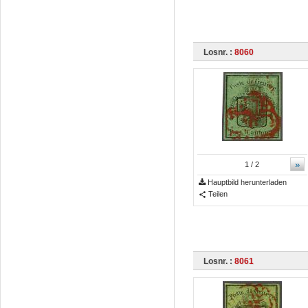
Losnr. :
8060
»
1
/ 2
Hauptbild herunterladen
Teilen
Losnr. :
8061