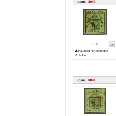
Losnr. :
8040
»
1
/ 2
Hauptbild herunterladen
Teilen
Losnr. :
8041