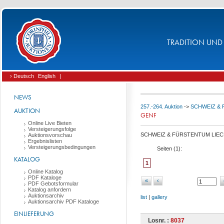
TRADITION UND 
› Deutsch
English
|
NEWS
257.-264. Auktion
->
SCHWEIZ &
AUKTION
GENF
Online Live Bieten
Versteigerungsfolge
SCHWEIZ & FÜRSTENTUM LIE
Auktionsvorschau
Ergebnislisten
Versteigerungsbedingungen
Seiten (
1
):
KATALOG
1
Online Katalog
PDF Kataloge
«
‹
PDF Gebotsformular
Katalog anfordern
Auktionsarchiv
list
|
gallery
Auktionsarchiv PDF Kataloge
EINLIEFERUNG
Losnr. :
8037