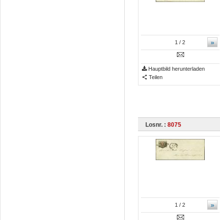
»
1
/ 2
Hauptbild herunterladen
Teilen
Losnr. :
8075
»
1
/ 2