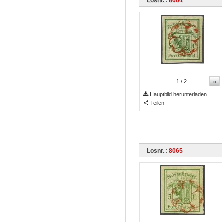
Losnr. :
8064
»
1
/ 2
Hauptbild herunterladen
Teilen
Losnr. :
8065