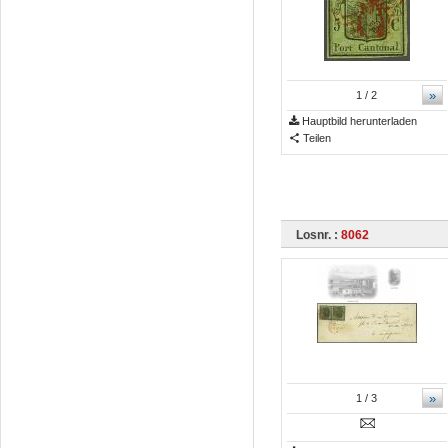
»
1
/ 2
Hauptbild herunterladen
Teilen
Losnr. :
8062
»
1
/ 3