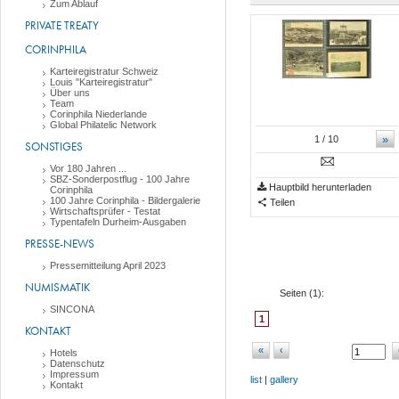
Zum Ablauf
PRIVATE TREATY
CORINPHILA
Karteiregistratur Schweiz
Louis "Karteiregistratur"
Über uns
Team
Corinphila Niederlande
Global Philatelic Network
»
1
/ 10
SONSTIGES
Vor 180 Jahren ...
SBZ-Sonderpostflug - 100 Jahre
Hauptbild herunterladen
Corinphila
100 Jahre Corinphila - Bildergalerie
Teilen
Wirtschaftsprüfer - Testat
Typentafeln Durheim-Ausgaben
PRESSE-NEWS
Pressemitteilung April 2023
NUMISMATIK
Seiten (
1
):
SINCONA
1
KONTAKT
«
‹
Hotels
Datenschutz
Impressum
list
|
gallery
Kontakt