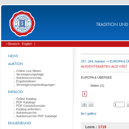
TRADITION UND 
› Deutsch
English
|
NEWS
257.-264. Auktion
->
EUROPA & 
AUKTION
ANSICHTSKARTEN ALLE WELT
Online Live Bieten
Versteigerungsfolge
EUROPA & ÜBERSEE
Auktionsvorschau
Ergebnislisten
Versteigerungsbedingungen
Seiten (
1
):
KATALOG
1
Online Katalog
PDF Kataloge
«
‹
PDF Gebotsformular
Katalog anfordern
Auktionsarchiv
list
|
gallery
Auktionsarchiv PDF Kataloge
EINLIEFERUNG
Losnr. :
1719