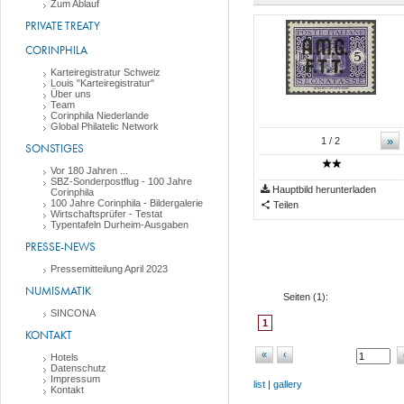
Zum Ablauf
PRIVATE TREATY
CORINPHILA
Karteiregistratur Schweiz
Louis "Karteiregistratur"
Über uns
Team
Corinphila Niederlande
Global Philatelic Network
»
1
/ 2
SONSTIGES
Vor 180 Jahren ...
SBZ-Sonderpostflug - 100 Jahre
Hauptbild herunterladen
Corinphila
100 Jahre Corinphila - Bildergalerie
Teilen
Wirtschaftsprüfer - Testat
Typentafeln Durheim-Ausgaben
PRESSE-NEWS
Pressemitteilung April 2023
NUMISMATIK
Seiten (
1
):
SINCONA
1
KONTAKT
«
‹
Hotels
Datenschutz
Impressum
list
|
gallery
Kontakt