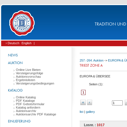
TRADITION UND 
› Deutsch
English
|
NEWS
257.-264. Auktion
->
EUROPA & 
AUKTION
TRIEST ZONE A
Online Live Bieten
Versteigerungsfolge
EUROPA & ÜBERSEE
Auktionsvorschau
Ergebnislisten
Versteigerungsbedingungen
Seiten (
1
):
KATALOG
1
Online Katalog
PDF Kataloge
«
‹
PDF Gebotsformular
Katalog anfordern
Auktionsarchiv
list
|
gallery
Auktionsarchiv PDF Kataloge
EINLIEFERUNG
Losnr. :
1017