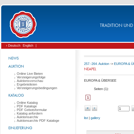
TRADITION UND 
› Deutsch
English
|
NEWS
257.-264. Auktion
->
EUROPA & 
AUKTION
NEAPEL
Online Live Bieten
Versteigerungsfolge
EUROPA & ÜBERSEE
Auktionsvorschau
Ergebnislisten
Versteigerungsbedingungen
Seiten (
1
):
KATALOG
1
Online Katalog
PDF Kataloge
«
‹
PDF Gebotsformular
Katalog anfordern
Auktionsarchiv
list
|
gallery
Auktionsarchiv PDF Kataloge
EINLIEFERUNG