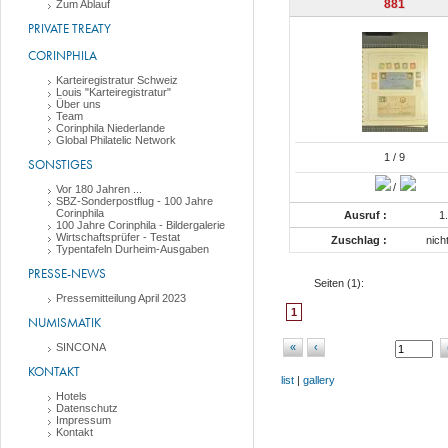
881
Zum Ablauf
PRIVATE TREATY
CORINPHILA
Karteiregistratur Schweiz
Louis "Karteiregistratur"
Über uns
Team
Corinphila Niederlande
Global Philatelic Network
1
/ 9
SONSTIGES
/
Vor 180 Jahren ...
SBZ-Sonderpostflug - 100 Jahre
Corinphila
Ausruf :
1
100 Jahre Corinphila - Bildergalerie
Wirtschaftsprüfer - Testat
Zuschlag :
nich
Typentafeln Durheim-Ausgaben
PRESSE-NEWS
Seiten (
1
):
Pressemitteilung April 2023
1
NUMISMATIK
SINCONA
«
‹
KONTAKT
list
|
gallery
Hotels
Datenschutz
Impressum
Kontakt