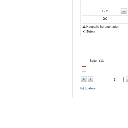
»
1
/ 2
Hauptbild herunterladen
Teilen
Seiten (
1
):
1
«
‹
list
|
gallery