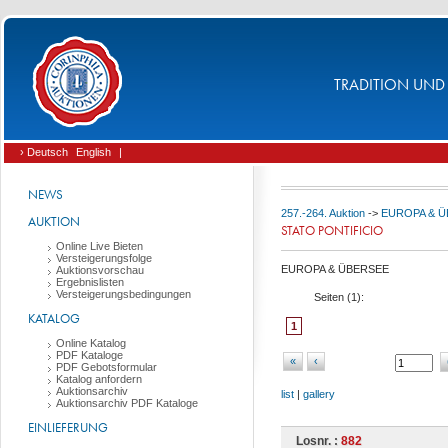
TRADITION UND 
› Deutsch
English
|
NEWS
257.-264. Auktion
->
EUROPA & 
AUKTION
STATO PONTIFICIO
Online Live Bieten
Versteigerungsfolge
EUROPA & ÜBERSEE
Auktionsvorschau
Ergebnislisten
Versteigerungsbedingungen
Seiten (
1
):
KATALOG
1
Online Katalog
PDF Kataloge
«
‹
PDF Gebotsformular
Katalog anfordern
Auktionsarchiv
list
|
gallery
Auktionsarchiv PDF Kataloge
EINLIEFERUNG
Losnr. :
882