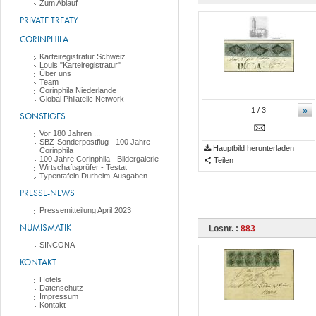
Zum Ablauf
PRIVATE TREATY
CORINPHILA
Karteiregistratur Schweiz
Louis "Karteiregistratur"
Über uns
Team
Corinphila Niederlande
Global Philatelic Network
»
1
/ 3
SONSTIGES
Vor 180 Jahren ...
SBZ-Sonderpostflug - 100 Jahre
Hauptbild herunterladen
Corinphila
100 Jahre Corinphila - Bildergalerie
Teilen
Wirtschaftsprüfer - Testat
Typentafeln Durheim-Ausgaben
PRESSE-NEWS
Pressemitteilung April 2023
NUMISMATIK
Losnr. :
883
SINCONA
KONTAKT
Hotels
Datenschutz
Impressum
Kontakt