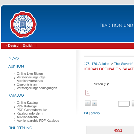
TRADITION UND 
› Deutsch
English
|
NEWS
173.-176. Auktion
->
The ‚Severin‘ 
AUKTION
JORDAN OCCUPATION PALÄST
Online Live Bieten
Versteigerungsfolge
Auktionsvorschau
Seiten (
1
):
Ergebnislisten
Versteigerungsbedingungen
1
KATALOG
Online Katalog
«
‹
PDF Kataloge
PDF Gebotsformular
list
|
gallery
Katalog anfordern
Auktionsarchiv
Auktionsarchiv PDF Kataloge
EINLIEFERUNG
4552