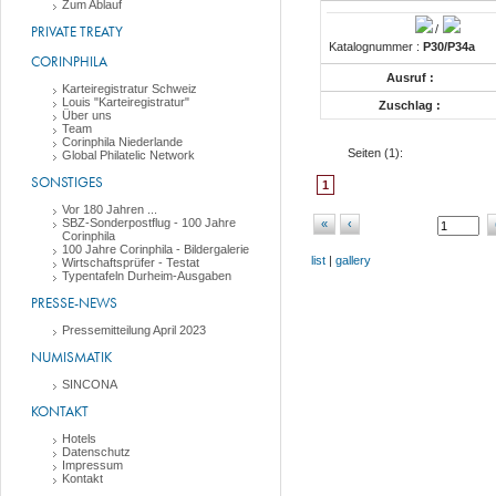
Zum Ablauf
PRIVATE TREATY
/
Katalognummer :
P30/P34a
CORINPHILA
Ausruf :
Karteiregistratur Schweiz
Louis "Karteiregistratur"
Zuschlag :
Über uns
Team
Corinphila Niederlande
Seiten (
1
):
Global Philatelic Network
SONSTIGES
1
Vor 180 Jahren ...
SBZ-Sonderpostflug - 100 Jahre
«
‹
Corinphila
100 Jahre Corinphila - Bildergalerie
list
|
gallery
Wirtschaftsprüfer - Testat
Typentafeln Durheim-Ausgaben
PRESSE-NEWS
Pressemitteilung April 2023
NUMISMATIK
SINCONA
KONTAKT
Hotels
Datenschutz
Impressum
Kontakt