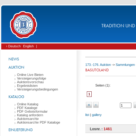
TRADITION UND 
› Deutsch
English
|
NEWS
173.-176. Auktion
->
Sammlungen
AUKTION
BASUTOLAND
Online Live Bieten
Versteigerungsfolge
Auktionsvorschau
Seiten (
1
):
Ergebnislisten
Versteigerungsbedingungen
1
KATALOG
Online Katalog
«
‹
PDF Kataloge
PDF Gebotsformular
list
|
gallery
Katalog anfordern
Auktionsarchiv
Auktionsarchiv PDF Kataloge
Losnr. :
1461
EINLIEFERUNG