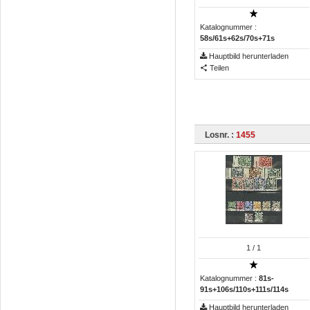
Katalognummer :
58s/61s+62s/70s+71s
Hauptbild herunterladen
Teilen
Losnr. :
1455
1
/ 1
Katalognummer :
81s-
91s+106s/110s+111s/114s
Hauptbild herunterladen