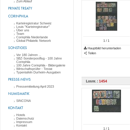
Zum Ablauf
PRIVATE TREATY
CORINPHILA
Karteiregistratur Schweiz
Louis "Karteiregistratur"
Über uns
Team
Corinphila Niederlande
Global Philatelic Network
1
/ 1
SONSTIGES
Hauptbild herunterladen
Teilen
Vor 180 Jahren ...
SBZ-Sonderpostflug - 100 Jahre
Corinphila
100 Jahre Corinphila - Bildergalerie
Wirtschaftsprüfer - Testat
Typentafeln Durheim-Ausgaben
PRESSE-NEWS
Losnr. :
1454
Pressemitteilung April 2023
NUMISMATIK
SINCONA
KONTAKT
Hotels
Datenschutz
Impressum
Kontakt
1
/ 1