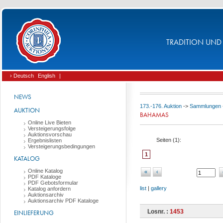
TRADITION UND 
› Deutsch
English
|
NEWS
173.-176. Auktion
->
Sammlungen
AUKTION
BAHAMAS
Online Live Bieten
Versteigerungsfolge
Auktionsvorschau
Seiten (
1
):
Ergebnislisten
Versteigerungsbedingungen
1
KATALOG
Online Katalog
«
‹
PDF Kataloge
PDF Gebotsformular
list
|
gallery
Katalog anfordern
Auktionsarchiv
Auktionsarchiv PDF Kataloge
Losnr. :
1453
EINLIEFERUNG