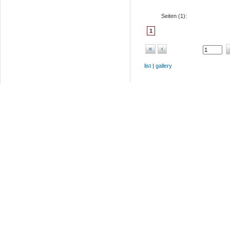
Seiten (
1
):
1
«
‹
list
|
gallery