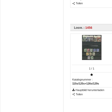
Teilen
Losnr. :
1456
1
/ 1
Katalognummer :
115s/125s+126s/129s
Hauptbild herunterladen
Teilen