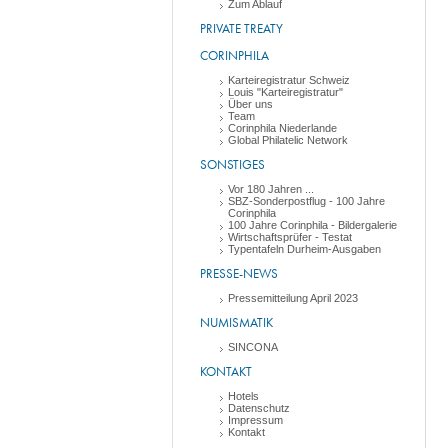
Zum Ablauf
PRIVATE TREATY
CORINPHILA
Karteiregistratur Schweiz
Louis "Karteiregistratur"
Über uns
Team
Corinphila Niederlande
Global Philatelic Network
SONSTIGES
Vor 180 Jahren ...
SBZ-Sonderpostflug - 100 Jahre
Corinphila
100 Jahre Corinphila - Bildergalerie
Wirtschaftsprüfer - Testat
Typentafeln Durheim-Ausgaben
PRESSE-NEWS
Pressemitteilung April 2023
NUMISMATIK
SINCONA
KONTAKT
Hotels
Datenschutz
Impressum
Kontakt