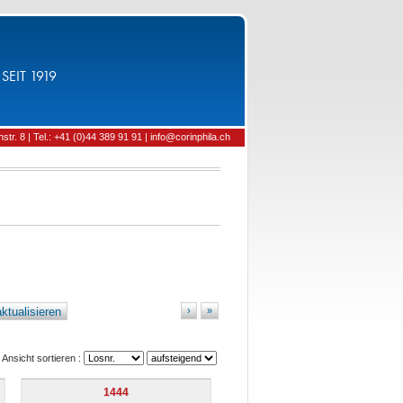
SEIT 1919
tr. 8 | Tel.: +41 (0)44 389 91 91 | info@corinphila.ch
ktualisieren
›
»
Ansicht sortieren :
1444