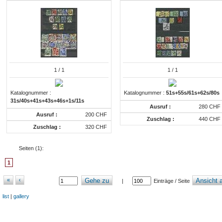
1
/ 1
1
/ 1
Katalognummer :
Katalognummer :
51s+55s/61s+62s/80s
31s/40s+41s+43s+46s+1s/11s
Ausruf :
280 CHF
Ausruf :
200 CHF
Zuschlag :
440 CHF
Zuschlag :
320 CHF
Seiten (
1
):
1
«
‹
Gehe zu
Ansicht a
|
Einträge / Seite
list
|
gallery