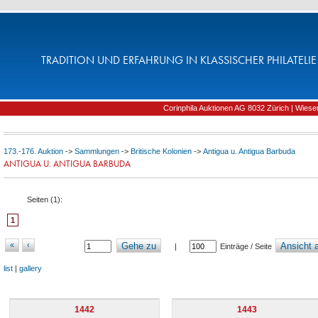
TRADITION UND ERFAHRUNG IN KLASSISCHER PHILATELIE 
Corinphila Auktionen AG 8032 Zürich | Wiesens
173.-176. Auktion
->
Sammlungen
->
Britische Kolonien
->
Antigua u. Antigua Barbuda
ANTIGUA U. ANTIGUA BARBUDA
Seiten (
1
):
1
«
‹
Gehe zu
Ansicht a
|
Einträge / Seite
list
|
gallery
1442
1443