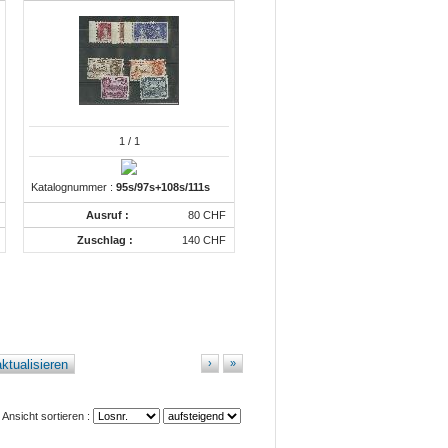
1
/ 1
Katalognummer :
95s/97s+108s/111s
Ausruf :
80 CHF
Zuschlag :
140 CHF
ktualisieren
›
»
Ansicht sortieren :