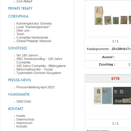
Zum Ablauf
PRIVATE TREATY
CORINPHILA
Karteiregistratur Schweiz
Louis "Karteiregistratur"
Über uns
Team
Corinphila Niederlande
Global Philatelic Network
1
/ 1
SONSTIGES
Katalognummer :
2S+2W+6+7+1
Vor 180 Jahren ...
Ausruf :
SBZ-Sonderpostflug - 100 Jahre
Corinphila
Zuschlag :
1
100 Jahre Corinphila - Bildergalerie
Wirtschaftsprüfer - Testat
Typentafeln Durheim-Ausgaben
6776
PRESSE-NEWS
Pressemitteilung April 2023
NUMISMATIK
SINCONA
KONTAKT
Hotels
Datenschutz
Impressum
1
/ 1
Kontakt