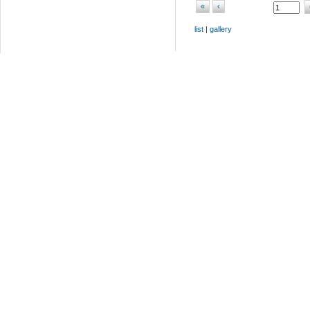
«
‹
list
|
gallery