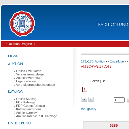
TRADITION UND 
› Deutsch
English
|
NEWS
173.-176. Auktion
->
Einzellose
->
AUKTION
ALTSCHWEIZ (LOTS)
Online Live Bieten
Versteigerungsfolge
Auktionsvorschau
Seiten (
1
):
Ergebnislisten
Versteigerungsbedingungen
1
KATALOG
Online Katalog
«
‹
PDF Kataloge
PDF Gebotsformular
list
|
gallery
Katalog anfordern
Auktionsarchiv
Auktionsarchiv PDF Kataloge
EINLIEFERUNG
6289