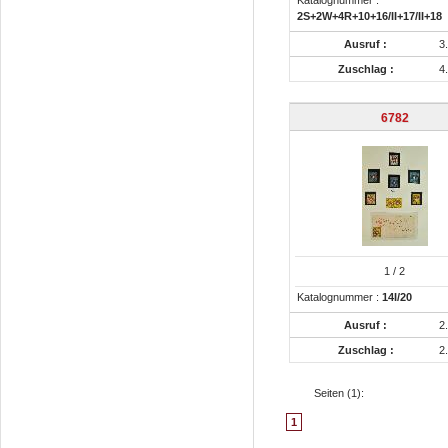
Katalognummer :
2S+2W+4R+10+16/II+17/II+18
Ausruf :
3
Zuschlag :
4
6782
1
/ 2
Katalognummer :
14I/20
Ausruf :
2
Zuschlag :
2
Seiten (
1
):
1