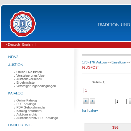
TRADITION UND 
› Deutsch
English
|
NEWS
173.-176. Auktion
->
Einzellose
->
AUKTION
FLUGPOST
Online Live Bieten
Versteigerungsfolge
Auktionsvorschau
Seiten (
1
):
Ergebnislisten
Versteigerungsbedingungen
1
KATALOG
Online Katalog
«
‹
PDF Kataloge
PDF Gebotsformular
list
|
gallery
Katalog anfordern
Auktionsarchiv
Auktionsarchiv PDF Kataloge
EINLIEFERUNG
356