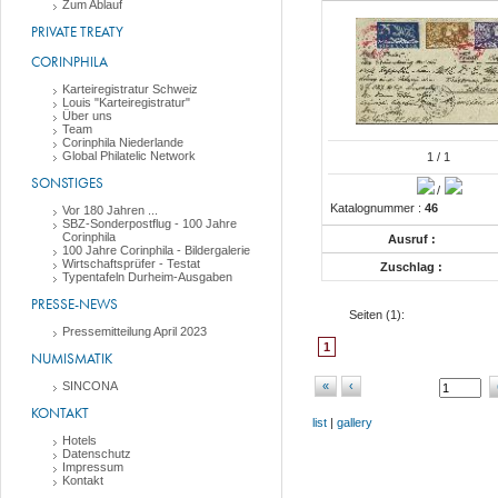
Zum Ablauf
PRIVATE TREATY
CORINPHILA
Karteiregistratur Schweiz
Louis "Karteiregistratur"
Über uns
Team
Corinphila Niederlande
Global Philatelic Network
1
/ 1
SONSTIGES
/
Katalognummer :
46
Vor 180 Jahren ...
SBZ-Sonderpostflug - 100 Jahre
Corinphila
Ausruf :
100 Jahre Corinphila - Bildergalerie
Wirtschaftsprüfer - Testat
Zuschlag :
Typentafeln Durheim-Ausgaben
PRESSE-NEWS
Seiten (
1
):
Pressemitteilung April 2023
1
NUMISMATIK
SINCONA
«
‹
KONTAKT
list
|
gallery
Hotels
Datenschutz
Impressum
Kontakt