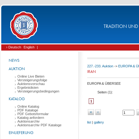
TRADITION UND 
› Deutsch
English
|
NEWS
227.-233. Auktion
->
EUROPA & 
AUKTION
IRAN
Online Live Bieten
Versteigerungsfolge
EUROPA & ÜBERSEE
Auktionsvorschau
Ergebnislisten
Versteigerungsbedingungen
Seiten (
1
):
KATALOG
1
Online Katalog
PDF Kataloge
«
‹
PDF Gebotsformular
Katalog anfordern
Auktionsarchiv
list
|
gallery
Auktionsarchiv PDF Kataloge
EINLIEFERUNG