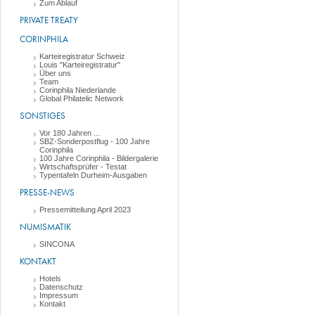
Zum Ablauf
PRIVATE TREATY
CORINPHILA
Karteiregistratur Schweiz
Louis "Karteiregistratur"
Über uns
Team
Corinphila Niederlande
Global Philatelic Network
SONSTIGES
Vor 180 Jahren ...
SBZ-Sonderpostflug - 100 Jahre
Corinphila
100 Jahre Corinphila - Bildergalerie
Wirtschaftsprüfer - Testat
Typentafeln Durheim-Ausgaben
PRESSE-NEWS
Pressemitteilung April 2023
NUMISMATIK
SINCONA
KONTAKT
Hotels
Datenschutz
Impressum
Kontakt