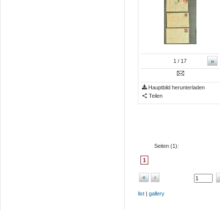
»
1
/ 17
Hauptbild herunterladen
Teilen
Seiten (
1
):
1
«
‹
list
|
gallery