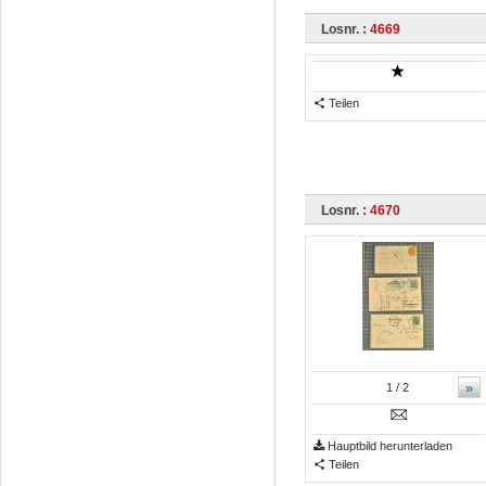
Losnr. :
4669
Teilen
Losnr. :
4670
»
1
/ 2
Hauptbild herunterladen
Teilen