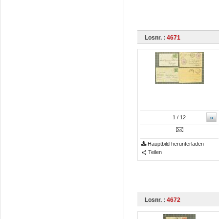
Losnr. :
4671
»
1
/ 12
Hauptbild herunterladen
Teilen
Losnr. :
4672