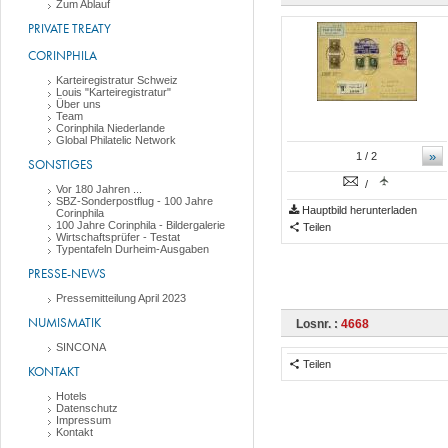
Zum Ablauf
PRIVATE TREATY
CORINPHILA
Karteiregistratur Schweiz
Louis "Karteiregistratur"
Über uns
Team
Corinphila Niederlande
Global Philatelic Network
»
1
/ 2
SONSTIGES
/
Vor 180 Jahren ...
SBZ-Sonderpostflug - 100 Jahre
Hauptbild herunterladen
Corinphila
100 Jahre Corinphila - Bildergalerie
Teilen
Wirtschaftsprüfer - Testat
Typentafeln Durheim-Ausgaben
PRESSE-NEWS
Pressemitteilung April 2023
NUMISMATIK
Losnr. :
4668
SINCONA
Teilen
KONTAKT
Hotels
Datenschutz
Impressum
Kontakt