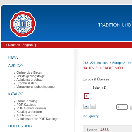
TRADITION UND 
› Deutsch
English
|
NEWS
218.-221. Auktion
->
Europa & Üb
AUKTION
ITALIENISCHE KOLONIEN
Online Live Bieten
Versteigerungsfolge
Europa & Übersee
Auktionsvorschau
Ergebnislisten
Versteigerungsbedingungen
Seiten (
1
):
KATALOG
1
Online Katalog
PDF Kataloge
«
‹
PDF Gebotsformular
Katalog anfordern
Auktionsarchiv
list
|
gallery
Auktionsarchiv PDF Kataloge
EINLIEFERUNG
Losnr. :
4666