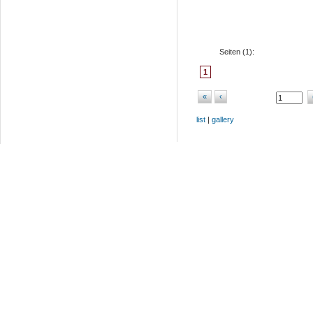
Seiten (
1
):
1
«
‹
list
|
gallery