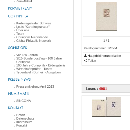
Zum Ablauf
PRIVATE TREATY
CORINPHILA
Karteiregistratur Schweiz
Louis "Karteiregistratur"
Über uns
Team
Corinphila Niederlande
Global Philatelic Network
1
/ 1
SONSTIGES
Katalognummer :
Proof
Vor 180 Jahren ...
Hauptbild herunterladen
SBZ-Sonderpostflug - 100 Jahre
Teilen
Corinphila
100 Jahre Corinphila - Bildergalerie
Wirtschaftsprüfer - Testat
Typentafeln Durheim-Ausgaben
PRESSE-NEWS
Pressemitteilung April 2023
Losnr. :
4981
NUMISMATIK
SINCONA
KONTAKT
Hotels
Datenschutz
Impressum
Kontakt