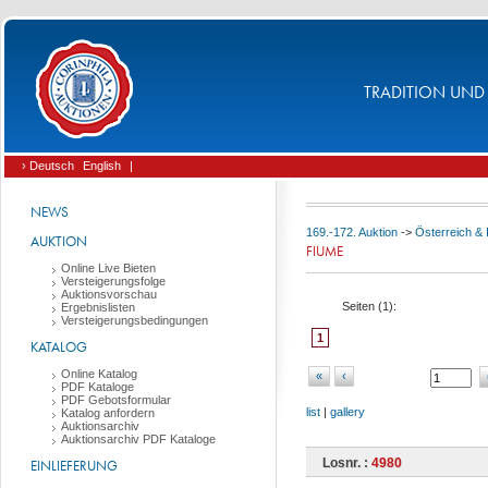
TRADITION UND 
› Deutsch
English
|
NEWS
169.-172. Auktion
->
Österreich & I
AUKTION
FIUME
Online Live Bieten
Versteigerungsfolge
Auktionsvorschau
Seiten (
1
):
Ergebnislisten
Versteigerungsbedingungen
1
KATALOG
Online Katalog
«
‹
PDF Kataloge
PDF Gebotsformular
list
|
gallery
Katalog anfordern
Auktionsarchiv
Auktionsarchiv PDF Kataloge
Losnr. :
4980
EINLIEFERUNG