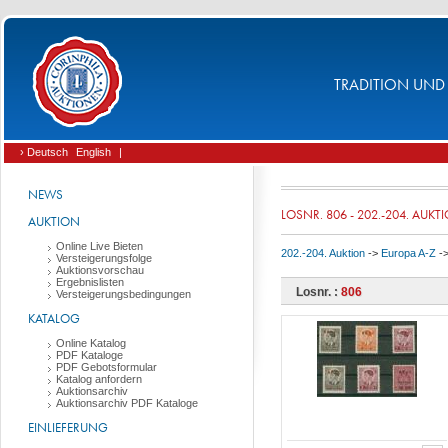
TRADITION UND 
› Deutsch
English
|
NEWS
LOSNR. 806 - 202.-204. AUKT
AUKTION
Online Live Bieten
202.-204. Auktion
->
Europa A-Z
-
Versteigerungsfolge
Auktionsvorschau
Ergebnislisten
Losnr. :
806
Versteigerungsbedingungen
KATALOG
Online Katalog
PDF Kataloge
PDF Gebotsformular
Katalog anfordern
Auktionsarchiv
Auktionsarchiv PDF Kataloge
EINLIEFERUNG