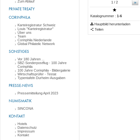
Zum Ablauf
»
1
/ 2
PRIVATE TREATY
Katalognummer :
1-6
CORINPHILA
Hauptbild herunterladen
Karteiregistratur Schweiz
Louis "Karteiregistratur"
Teilen
Über uns
Team
Corinphila Niederlande
Global Philatelic Network
SONSTIGES
Vor 180 Jahren ...
SBZ-Sonderpostflug - 100 Jahre
Corinphila
100 Jahre Corinphila - Bildergalerie
Wirtschaftsprüfer - Testat
Typentafeln Durheim-Ausgaben
PRESSE-NEWS
Pressemitteilung April 2023
NUMISMATIK
SINCONA
KONTAKT
Hotels
Datenschutz
Impressum
Kontakt