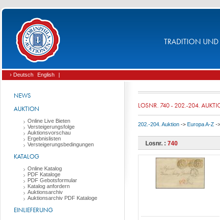
TRADITION UND 
› Deutsch
English
|
NEWS
LOSNR. 740 - 202.-204. AUKT
AUKTION
Online Live Bieten
202.-204. Auktion
->
Europa A-Z
-
Versteigerungsfolge
Auktionsvorschau
Ergebnislisten
Losnr. :
740
Versteigerungsbedingungen
KATALOG
Online Katalog
PDF Kataloge
PDF Gebotsformular
Katalog anfordern
Auktionsarchiv
Auktionsarchiv PDF Kataloge
EINLIEFERUNG