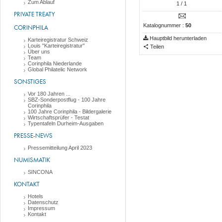
Zum Ablauf
1
/ 1
PRIVATE TREATY
Katalognummer :
50
CORINPHILA
Hauptbild herunterladen
Karteiregistratur Schweiz
Louis "Karteiregistratur"
Teilen
Über uns
Team
Corinphila Niederlande
Global Philatelic Network
SONSTIGES
Vor 180 Jahren ...
SBZ-Sonderpostflug - 100 Jahre
Corinphila
100 Jahre Corinphila - Bildergalerie
Wirtschaftsprüfer - Testat
Typentafeln Durheim-Ausgaben
PRESSE-NEWS
Pressemitteilung April 2023
NUMISMATIK
SINCONA
KONTAKT
Hotels
Datenschutz
Impressum
Kontakt