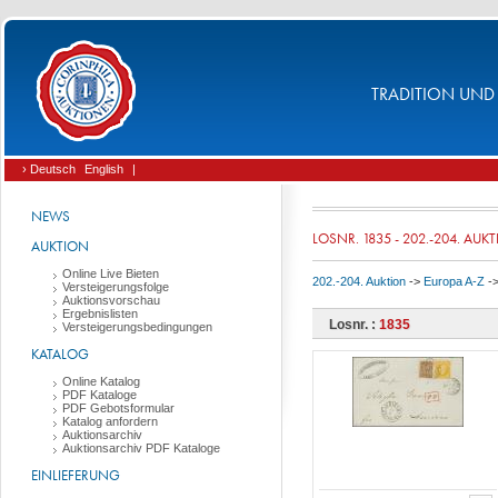
TRADITION UND 
› Deutsch
English
|
NEWS
LOSNR. 1835 - 202.-204. AUK
AUKTION
Online Live Bieten
202.-204. Auktion
->
Europa A-Z
-
Versteigerungsfolge
Auktionsvorschau
Ergebnislisten
Losnr. :
1835
Versteigerungsbedingungen
KATALOG
Online Katalog
PDF Kataloge
PDF Gebotsformular
Katalog anfordern
Auktionsarchiv
Auktionsarchiv PDF Kataloge
EINLIEFERUNG