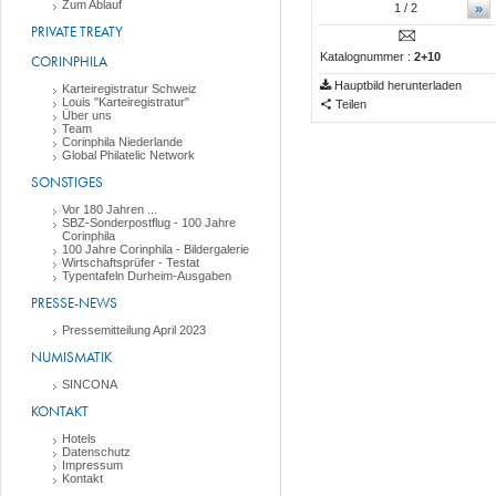
Zum Ablauf
»
1
/ 2
PRIVATE TREATY
Katalognummer :
2+10
CORINPHILA
Hauptbild herunterladen
Karteiregistratur Schweiz
Louis "Karteiregistratur"
Teilen
Über uns
Team
Corinphila Niederlande
Global Philatelic Network
SONSTIGES
Vor 180 Jahren ...
SBZ-Sonderpostflug - 100 Jahre
Corinphila
100 Jahre Corinphila - Bildergalerie
Wirtschaftsprüfer - Testat
Typentafeln Durheim-Ausgaben
PRESSE-NEWS
Pressemitteilung April 2023
NUMISMATIK
SINCONA
KONTAKT
Hotels
Datenschutz
Impressum
Kontakt