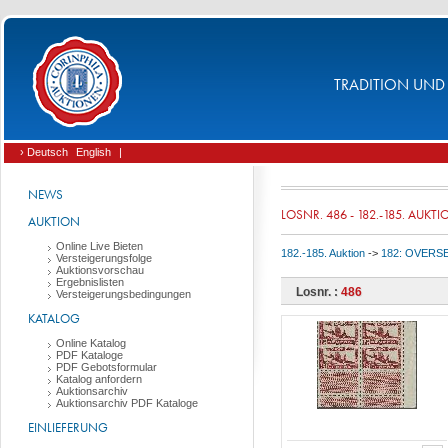
TRADITION UND 
› Deutsch
English
|
NEWS
LOSNR. 486 - 182.-185. AUKT
AUKTION
Online Live Bieten
182.-185. Auktion
->
182: OVERSE
Versteigerungsfolge
Auktionsvorschau
Ergebnislisten
Losnr. :
486
Versteigerungsbedingungen
KATALOG
Online Katalog
PDF Kataloge
PDF Gebotsformular
Katalog anfordern
Auktionsarchiv
Auktionsarchiv PDF Kataloge
EINLIEFERUNG