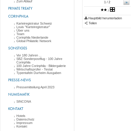
Zum Ablauf
»
1
/ 2
PRIVATE TREATY
/
CORINPHILA
Hauptbild herunterladen
Teilen
Karteiregistratur Schweiz
Louis "Karteiregistratur"
Über uns
Team
Corinphila Niederlande
Global Philatelic Network
SONSTIGES
Vor 180 Jahren ...
SBZ-Sonderpostflug - 100 Jahre
Corinphila
100 Jahre Corinphila - Bildergalerie
Wirtschaftsprüfer - Testat
Typentafeln Durheim-Ausgaben
PRESSE-NEWS
Pressemitteilung April 2023
NUMISMATIK
SINCONA
KONTAKT
Hotels
Datenschutz
Impressum
Kontakt