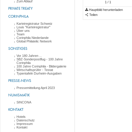
Zum Ablauf
1
/ 1
PRIVATE TREATY
Hauptbild herunterladen
Teilen
CORINPHILA
Karteiregistratur Schweiz
Louis "Karteiregistratur"
Über uns
Team
Corinphila Niederlande
Global Philatelic Network
SONSTIGES
Vor 180 Jahren ...
SBZ-Sonderpostflug - 100 Jahre
Corinphila
100 Jahre Corinphila - Bildergalerie
Wirtschaftsprüfer - Testat
Typentafeln Durheim-Ausgaben
PRESSE-NEWS
Pressemitteilung April 2023
NUMISMATIK
SINCONA
KONTAKT
Hotels
Datenschutz
Impressum
Kontakt