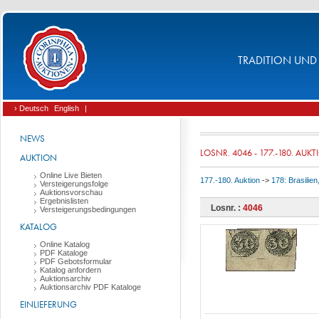
TRADITION UND 
› Deutsch
English
|
NEWS
LOSNR. 4046 - 177.-180. AUK
AUKTION
Online Live Bieten
177.-180. Auktion
->
178: Brasilie
Versteigerungsfolge
Auktionsvorschau
Ergebnislisten
Losnr. :
4046
Versteigerungsbedingungen
KATALOG
Online Katalog
PDF Kataloge
PDF Gebotsformular
Katalog anfordern
Auktionsarchiv
Auktionsarchiv PDF Kataloge
EINLIEFERUNG