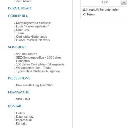
Zum Ablauf
»
1
/ 2
PRIVATE TREATY
Hauptbild herunterladen
Teilen
CORINPHILA
Karteiregistratur Schweiz
Louis "Karteiregistratur"
Über uns
Team
Corinphila Niederlande
Global Philatelic Network
SONSTIGES
Vor 180 Jahren ...
SBZ-Sonderpostflug - 100 Jahre
Corinphila
100 Jahre Corinphila - Bildergalerie
Wirtschaftsprüfer - Testat
Typentafeln Durheim-Ausgaben
PRESSE-NEWS
Pressemitteilung April 2023
NUMISMATIK
SINCONA
KONTAKT
Hotels
Datenschutz
Impressum
Kontakt