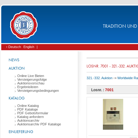
TRADITION UND 
› Deutsch
English
|
NEWS
LOSNR. 7001 - 321.-332. AUKT
AUKTION
Online Live Bieten
321.-332. Auktion
->
Worldwide Rar
Versteigerungsfolge
Auktionsvorschau
Ergebnislisten
Losnr. :
7001
Versteigerungsbedingungen
KATALOG
Online Katalog
PDF Kataloge
PDF Gebotsformular
Katalog anfordern
Auktionsarchiv
Auktionsarchiv PDF Kataloge
EINLIEFERUNG