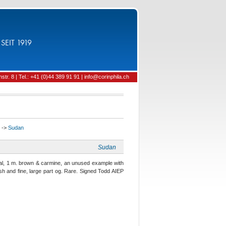
SEIT 1919
tr. 8 | Tel.: +41 (0)44 389 91 91 | info@corinphila.ch
->
Sudan
Sudan
al, 1 m. brown & carmine, an unused example with
sh and fine, large part og. Rare. Signed Todd AIEP