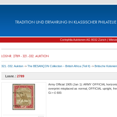
TRADITION UND ERFAHRUNG IN KLASSISCHER PHILATELIE 
Corinphila Auktionen AG 8032 Zürich | Wiesens
LOSNR. 2789 - 321.-332. AUKTION
321.-332. Auktion
->
The BESANÇON Collection – British Africa (Teil II)
->
Britische Kolonien
Losnr. :
2789
Army Official 1905 (Jan 1): ARMY OFFICIAL horizont
overprint misplaced as normal, OFFICIAL upright, fre
Gi = £ 600.