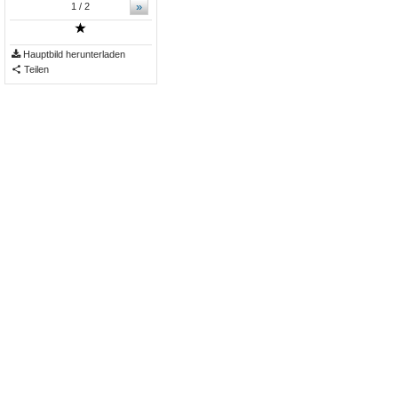
»
1
/ 2
Hauptbild herunterladen
Teilen