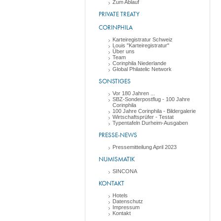
Zum Ablauf
PRIVATE TREATY
CORINPHILA
Karteiregistratur Schweiz
Louis "Karteiregistratur"
Über uns
Team
Corinphila Niederlande
Global Philatelic Network
SONSTIGES
Vor 180 Jahren ...
SBZ-Sonderpostflug - 100 Jahre
Corinphila
100 Jahre Corinphila - Bildergalerie
Wirtschaftsprüfer - Testat
Typentafeln Durheim-Ausgaben
PRESSE-NEWS
Pressemitteilung April 2023
NUMISMATIK
SINCONA
KONTAKT
Hotels
Datenschutz
Impressum
Kontakt