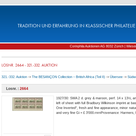
TRADITION UND ERFAHRUNG IN KLASSISCHER PHILATELIE 
Corinphila Auktionen AG 8032 Zürich | Wiesens
LOSNR. 2664 - 321.-332. AUKTION
321.-332. Auktion
->
The BESANÇON Collection – British Africa (Teil II)
->
Übersee
->
Südwe
Losnr. :
2664
1927/30: SWA 2 d. grey & maroon, perf. 14 x 13½, an
left of sheet with full Bradbury Wilkinson imprint at 
One Inverted", fresh and fine appearance, minor nat
and very fine Gi = £ 3'000.rnrnProvenance: Harmers, 