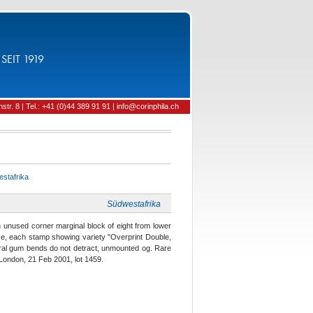
SEIT 1919
tr. 8 | Tel.: +41 (0)44 389 91 91 | info@corinphila.ch
stafrika
Südwestafrika
 unused corner marginal block of eight from lower
base, each stamp showing variety "Overprint Double,
ural gum bends do not detract, unmounted og. Rare
London, 21 Feb 2001, lot 1459.