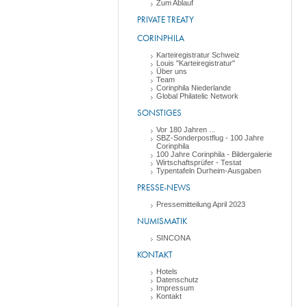
Zum Ablauf
PRIVATE TREATY
CORINPHILA
Karteiregistratur Schweiz
Louis "Karteiregistratur"
Über uns
Team
Corinphila Niederlande
Global Philatelic Network
SONSTIGES
Vor 180 Jahren ...
SBZ-Sonderpostflug - 100 Jahre
Corinphila
100 Jahre Corinphila - Bildergalerie
Wirtschaftsprüfer - Testat
Typentafeln Durheim-Ausgaben
PRESSE-NEWS
Pressemitteilung April 2023
NUMISMATIK
SINCONA
KONTAKT
Hotels
Datenschutz
Impressum
Kontakt