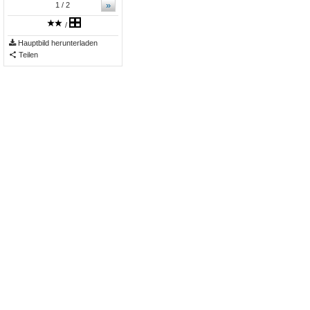
»
1
/ 2
/
Hauptbild herunterladen
Teilen