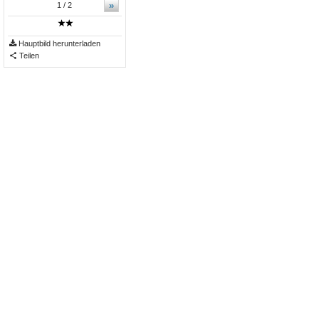
»
1
/ 2
Hauptbild herunterladen
Teilen