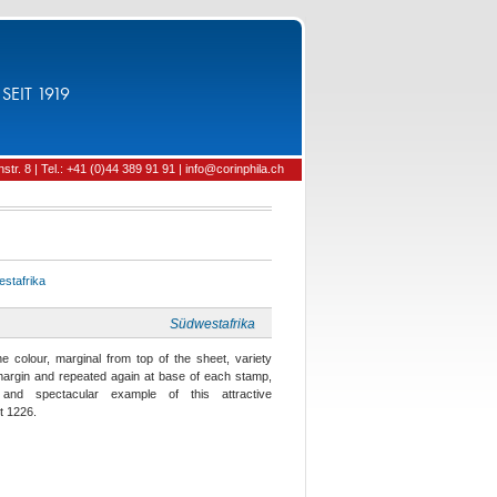
SEIT 1919
tr. 8 | Tel.: +41 (0)44 389 91 91 | info@corinphila.ch
stafrika
Südwestafrika
ne colour, marginal from top of the sheet, variety
margin and repeated again at base of each stamp,
nd spectacular example of this attractive
t 1226.