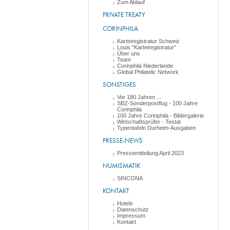
Zum Ablauf
PRIVATE TREATY
CORINPHILA
Karteiregistratur Schweiz
Louis "Karteiregistratur"
Über uns
Team
Corinphila Niederlande
Global Philatelic Network
SONSTIGES
Vor 180 Jahren ...
SBZ-Sonderpostflug - 100 Jahre
Corinphila
100 Jahre Corinphila - Bildergalerie
Wirtschaftsprüfer - Testat
Typentafeln Durheim-Ausgaben
PRESSE-NEWS
Pressemitteilung April 2023
NUMISMATIK
SINCONA
KONTAKT
Hotels
Datenschutz
Impressum
Kontakt