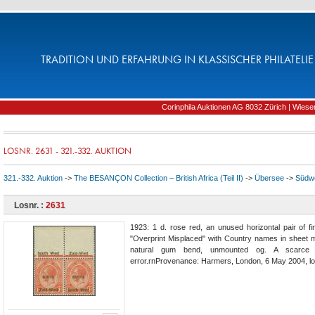
TRADITION UND ERFAHRUNG IN KLASSISCHER PHILATELIE 
Corinphila Auktionen AG 8032 Zürich | Wiesens
LOSNR. 2631 - 321.-332. AUKTION
321.-332. Auktion
->
The BESANÇON Collection – British Africa (Teil II)
->
Übersee
->
Südwe
Losnr. :
2631
1923: 1 d. rose red, an unused horizontal pair of fi
"Overprint Misplaced" with Country names in sheet 
natural gum bend, unmounted og. A scarce a
error.rnProvenance: Harmers, London, 6 May 2004, lo