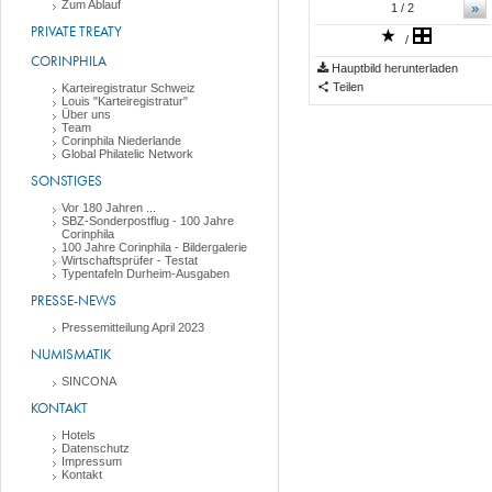
Zum Ablauf
»
1
/ 2
PRIVATE TREATY
/
CORINPHILA
Hauptbild herunterladen
Teilen
Karteiregistratur Schweiz
Louis "Karteiregistratur"
Über uns
Team
Corinphila Niederlande
Global Philatelic Network
SONSTIGES
Vor 180 Jahren ...
SBZ-Sonderpostflug - 100 Jahre
Corinphila
100 Jahre Corinphila - Bildergalerie
Wirtschaftsprüfer - Testat
Typentafeln Durheim-Ausgaben
PRESSE-NEWS
Pressemitteilung April 2023
NUMISMATIK
SINCONA
KONTAKT
Hotels
Datenschutz
Impressum
Kontakt