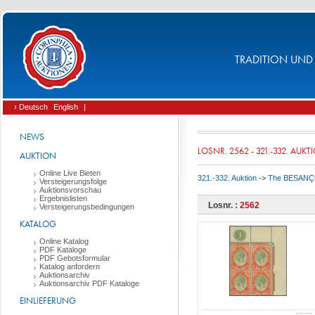
TRADITION UND 
› Deutsch
English
|
NEWS
LOSNR. 2562 - 321.-332. AUKT
AUKTION
Online Live Bieten
321.-332. Auktion
->
The BESANÇON 
Versteigerungsfolge
Auktionsvorschau
Ergebnislisten
Losnr. :
2562
Versteigerungsbedingungen
KATALOG
Online Katalog
PDF Kataloge
PDF Gebotsformular
Katalog anfordern
Auktionsarchiv
Auktionsarchiv PDF Kataloge
EINLIEFERUNG