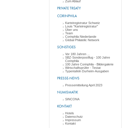
Zum Ablauf
PRIVATE TREATY
CORINPHILA
Karteiregistratur Schweiz
Louis "Karteiregistratur"
Über uns
Team
Corinphila Niederlande
Global Philatelic Network
SONSTIGES
Vor 180 Jahren ...
SBZ-Sonderpostflug - 100 Jahre
Corinphila
100 Jahre Corinphila - Bildergalerie
Wirtschaftsprüfer - Testat
Typentafeln Durheim-Ausgaben
PRESSE-NEWS
Pressemitteilung April 2023
NUMISMATIK
SINCONA
KONTAKT
Hotels
Datenschutz
Impressum
Kontakt