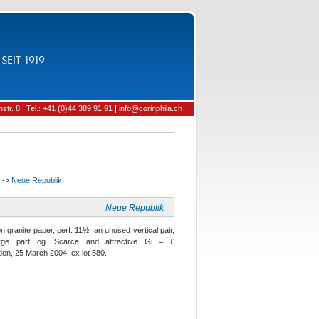
SEIT 1919
tr. 8 | Tel.: +41 (0)44 389 91 91 | info@corinphila.ch
->
Neue Republik
Neue Republik
 granite paper, perf. 11½, an unused vertical pair,
large part og. Scarce and attractive Gi = £
don, 25 March 2004, ex lot 580.