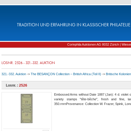
TRADITION UND ERFAHRUNG IN KLASSISCHER PHILATELIE 
Corinphila Auktionen AG 8032 Zürich | Wiesens
LOSNR. 2526 - 321.-332. AUKTION
321.-332. Auktion
->
The BESANÇON Collection – British Africa (Teil II)
->
Britische Kolonien
Losnr. :
2526
Embossed Arms without Date 1887 (Jan): 4 d. violet on
variety stamps "tête-bêche", fresh and fine, 
350.rnrnProvenance: Collection W. Frazer, Spink, Lon