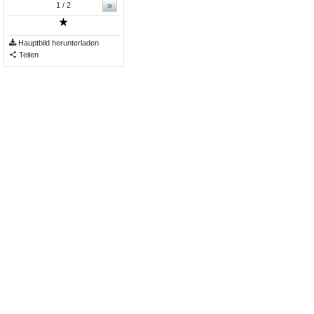
»
1
/ 2
Hauptbild herunterladen
Teilen