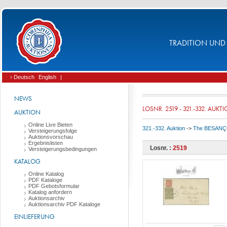
TRADITION UND 
› Deutsch
English
|
NEWS
LOSNR. 2519 - 321.-332. AUKT
AUKTION
Online Live Bieten
321.-332. Auktion
->
The BESANÇON 
Versteigerungsfolge
Auktionsvorschau
Ergebnislisten
Losnr. :
2519
Versteigerungsbedingungen
KATALOG
Online Katalog
PDF Kataloge
PDF Gebotsformular
Katalog anfordern
Auktionsarchiv
Auktionsarchiv PDF Kataloge
EINLIEFERUNG