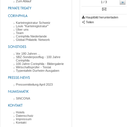
Zum Ablauf
»
1
/ 3
PRIVATE TREATY
CORINPHILA
Hauptbild herunterladen
Teilen
Karteiregistratur Schweiz
Louis "Karteiregistratur"
Über uns
Team
Corinphila Niederlande
Global Philatelic Network
SONSTIGES
Vor 180 Jahren ...
SBZ-Sonderpostflug - 100 Jahre
Corinphila
100 Jahre Corinphila - Bildergalerie
Wirtschaftsprüfer - Testat
Typentafeln Durheim-Ausgaben
PRESSE-NEWS
Pressemitteilung April 2023
NUMISMATIK
SINCONA
KONTAKT
Hotels
Datenschutz
Impressum
Kontakt