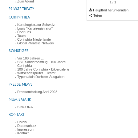
Zum Ablauf
1
/ 1
PRIVATE TREATY
Hauptbild herunterladen
Teilen
CORINPHILA
Karteiregistratur Schweiz
Louis "Karteiregistratur"
Über uns
Team
Corinphila Niederlande
Global Philatelic Network
SONSTIGES
Vor 180 Jahren ...
SBZ-Sonderpostflug - 100 Jahre
Corinphila
100 Jahre Corinphila - Bildergalerie
Wirtschaftsprüfer - Testat
Typentafeln Durheim-Ausgaben
PRESSE-NEWS
Pressemitteilung April 2023
NUMISMATIK
SINCONA
KONTAKT
Hotels
Datenschutz
Impressum
Kontakt