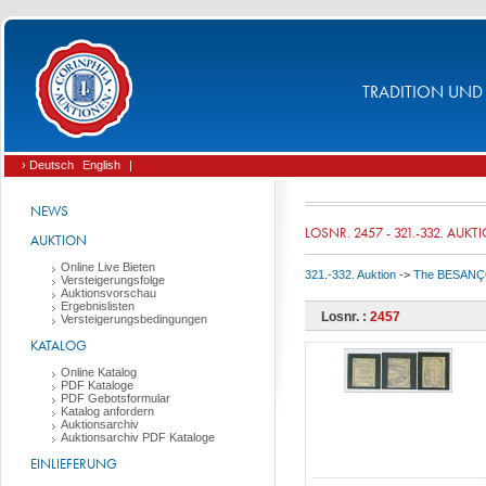
TRADITION UND 
› Deutsch
English
|
NEWS
LOSNR. 2457 - 321.-332. AUKT
AUKTION
Online Live Bieten
321.-332. Auktion
->
The BESANÇON 
Versteigerungsfolge
Auktionsvorschau
Ergebnislisten
Losnr. :
2457
Versteigerungsbedingungen
KATALOG
Online Katalog
PDF Kataloge
PDF Gebotsformular
Katalog anfordern
Auktionsarchiv
Auktionsarchiv PDF Kataloge
EINLIEFERUNG