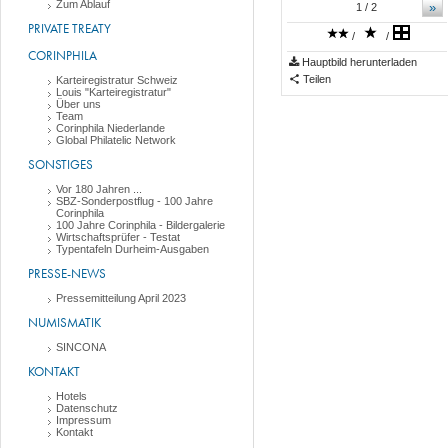
Zum Ablauf
»
1
/ 2
PRIVATE TREATY
/
/
CORINPHILA
Hauptbild herunterladen
Teilen
Karteiregistratur Schweiz
Louis "Karteiregistratur"
Über uns
Team
Corinphila Niederlande
Global Philatelic Network
SONSTIGES
Vor 180 Jahren ...
SBZ-Sonderpostflug - 100 Jahre
Corinphila
100 Jahre Corinphila - Bildergalerie
Wirtschaftsprüfer - Testat
Typentafeln Durheim-Ausgaben
PRESSE-NEWS
Pressemitteilung April 2023
NUMISMATIK
SINCONA
KONTAKT
Hotels
Datenschutz
Impressum
Kontakt