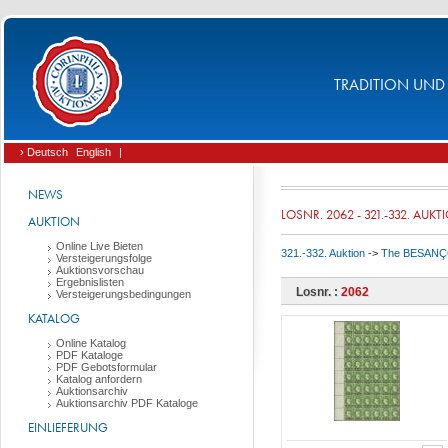
TRADITION UND 
› Deutsch
English
|
NEWS
LOSNR. 2062 - 321.-332. AUKT
AUKTION
Online Live Bieten
321.-332. Auktion
->
The BESANÇON 
Versteigerungsfolge
Auktionsvorschau
Ergebnislisten
Losnr. :
2062
Versteigerungsbedingungen
KATALOG
Online Katalog
PDF Kataloge
PDF Gebotsformular
Katalog anfordern
Auktionsarchiv
Auktionsarchiv PDF Kataloge
EINLIEFERUNG