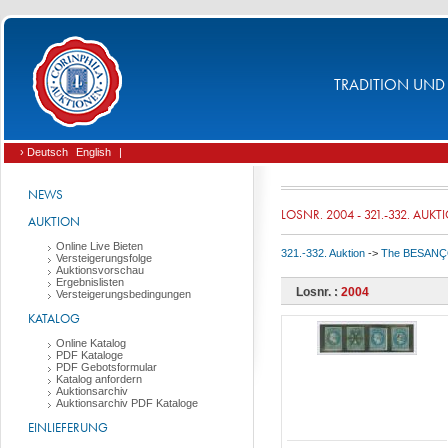
TRADITION UND 
› Deutsch
English
|
NEWS
LOSNR. 2004 - 321.-332. AUKT
AUKTION
Online Live Bieten
321.-332. Auktion
->
The BESANÇON 
Versteigerungsfolge
Auktionsvorschau
Ergebnislisten
Losnr. :
2004
Versteigerungsbedingungen
KATALOG
Online Katalog
PDF Kataloge
PDF Gebotsformular
Katalog anfordern
Auktionsarchiv
Auktionsarchiv PDF Kataloge
EINLIEFERUNG