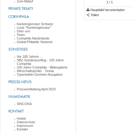
Zum Ablauf
1
/ 1
PRIVATE TREATY
Hauptbild herunterladen
Teilen
CORINPHILA
Karteiregistratur Schweiz
Louis "Karteiregistratur"
Über uns
Team
Corinphila Niederlande
Global Philatelic Network
SONSTIGES
Vor 180 Jahren ...
SBZ-Sonderpostflug - 100 Jahre
Corinphila
100 Jahre Corinphila - Bildergalerie
Wirtschaftsprüfer - Testat
Typentafeln Durheim-Ausgaben
PRESSE-NEWS
Pressemitteilung April 2023
NUMISMATIK
SINCONA
KONTAKT
Hotels
Datenschutz
Impressum
Kontakt