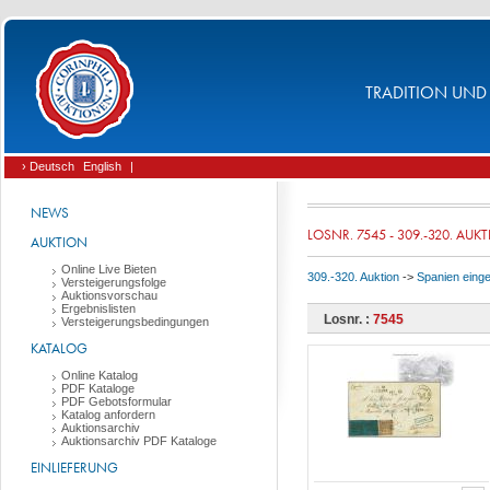
TRADITION UND 
› Deutsch
English
|
NEWS
LOSNR. 7545 - 309.-320. AUK
AUKTION
Online Live Bieten
309.-320. Auktion
->
Spanien eing
Versteigerungsfolge
Auktionsvorschau
Ergebnislisten
Losnr. :
7545
Versteigerungsbedingungen
KATALOG
Online Katalog
PDF Kataloge
PDF Gebotsformular
Katalog anfordern
Auktionsarchiv
Auktionsarchiv PDF Kataloge
EINLIEFERUNG