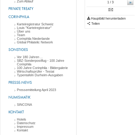
Zum Ablauf
»
1
/ 3
PRIVATE TREATY
CORINPHILA
Hauptbild herunterladen
Teilen
Karteiregistratur Schweiz
Louis "Karteiregistratur"
Über uns
Team
Corinphila Niederlande
Global Philatelic Network
SONSTIGES
Vor 180 Jahren ...
SBZ-Sonderpostflug - 100 Jahre
Corinphila
100 Jahre Corinphila - Bildergalerie
Wirtschaftsprüfer - Testat
Typentafeln Durheim-Ausgaben
PRESSE-NEWS
Pressemitteilung April 2023
NUMISMATIK
SINCONA
KONTAKT
Hotels
Datenschutz
Impressum
Kontakt