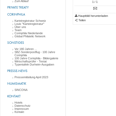
Zum Ablauf
1
/ 1
PRIVATE TREATY
CORINPHILA
Hauptbild herunterladen
Teilen
Karteiregistratur Schweiz
Louis "Karteiregistratur"
Über uns
Team
Corinphila Niederlande
Global Philatelic Network
SONSTIGES
Vor 180 Jahren ...
SBZ-Sonderpostflug - 100 Jahre
Corinphila
100 Jahre Corinphila - Bildergalerie
Wirtschaftsprüfer - Testat
Typentafeln Durheim-Ausgaben
PRESSE-NEWS
Pressemitteilung April 2023
NUMISMATIK
SINCONA
KONTAKT
Hotels
Datenschutz
Impressum
Kontakt