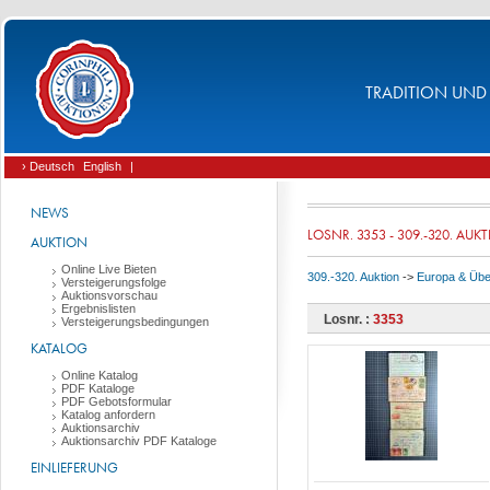
TRADITION UND 
› Deutsch
English
|
NEWS
LOSNR. 3353 - 309.-320. AUK
AUKTION
Online Live Bieten
309.-320. Auktion
->
Europa & Üb
Versteigerungsfolge
Auktionsvorschau
Ergebnislisten
Losnr. :
3353
Versteigerungsbedingungen
KATALOG
Online Katalog
PDF Kataloge
PDF Gebotsformular
Katalog anfordern
Auktionsarchiv
Auktionsarchiv PDF Kataloge
EINLIEFERUNG