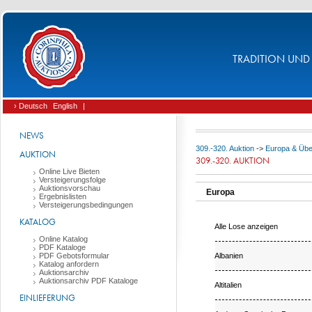
TRADITION UND 
› Deutsch
English
|
NEWS
309.-320. Auktion
->
Europa & Üb
AUKTION
309.-320. AUKTION
Online Live Bieten
Versteigerungsfolge
Auktionsvorschau
Europa
Ergebnislisten
Versteigerungsbedingungen
KATALOG
Alle Lose anzeigen
Online Katalog
PDF Kataloge
Albanien
PDF Gebotsformular
Katalog anfordern
Auktionsarchiv
Auktionsarchiv PDF Kataloge
Altitalien
EINLIEFERUNG