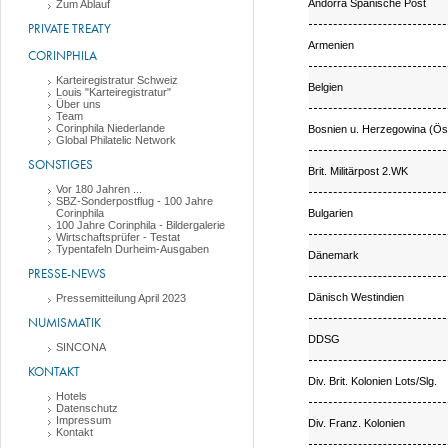
Andorra Spanische Post
Zum Ablauf
PRIVATE TREATY
Armenien
CORINPHILA
Karteiregistratur Schweiz
Belgien
Louis "Karteiregistratur"
Über uns
Team
Corinphila Niederlande
Bosnien u. Herzegowina (Öst
Global Philatelic Network
SONSTIGES
Brit. Militärpost 2.WK
Vor 180 Jahren ...
SBZ-Sonderpostflug - 100 Jahre
Bulgarien
Corinphila
100 Jahre Corinphila - Bildergalerie
Wirtschaftsprüfer - Testat
Typentafeln Durheim-Ausgaben
Dänemark
PRESSE-NEWS
Dänisch Westindien
Pressemitteilung April 2023
NUMISMATIK
DDSG
SINCONA
KONTAKT
Div. Brit. Kolonien Lots/Slg.
Hotels
Datenschutz
Impressum
Div. Franz. Kolonien
Kontakt