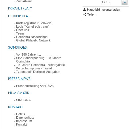
Zum Ablauf
»
1
/ 15
PRIVATE TREATY
Hauptbild herunterladen
Teilen
CORINPHILA
Karteiregistratur Schweiz
Louis "Karteiregistratur"
Über uns
Team
Corinphila Niederlande
Global Philatelic Network
SONSTIGES
Vor 180 Jahren ...
SBZ-Sonderpostflug - 100 Jahre
Corinphila
100 Jahre Corinphila - Bildergalerie
Wirtschaftsprüfer - Testat
Typentafeln Durheim-Ausgaben
PRESSE-NEWS
Pressemitteilung April 2023
NUMISMATIK
SINCONA
KONTAKT
Hotels
Datenschutz
Impressum
Kontakt