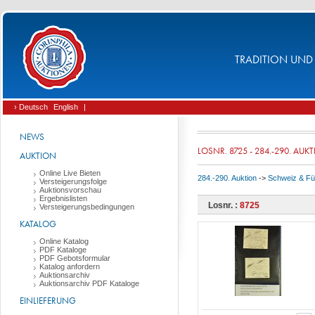
TRADITION UND 
› Deutsch
English
|
NEWS
LOSNR. 8725 - 284.-290. AUK
AUKTION
Online Live Bieten
284.-290. Auktion
->
Schweiz & Fü
Versteigerungsfolge
Auktionsvorschau
Ergebnislisten
Losnr. :
8725
Versteigerungsbedingungen
KATALOG
Online Katalog
PDF Kataloge
PDF Gebotsformular
Katalog anfordern
Auktionsarchiv
Auktionsarchiv PDF Kataloge
EINLIEFERUNG