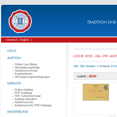
TRADITION UND 
› Deutsch
English
|
NEWS
LOSNR. 8220 - 284.-290. AUK
AUKTION
Online Live Bieten
284.-290. Auktion
->
Schweiz & Fü
Versteigerungsfolge
Auktionsvorschau
Ergebnislisten
Losnr. :
8220
Versteigerungsbedingungen
KATALOG
Online Katalog
PDF Kataloge
PDF Gebotsformular
Katalog anfordern
Auktionsarchiv
Auktionsarchiv PDF Kataloge
EINLIEFERUNG