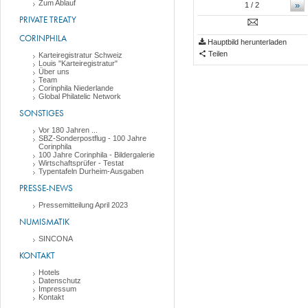
Zum Ablauf
»
1
/ 2
PRIVATE TREATY
CORINPHILA
Hauptbild herunterladen
Teilen
Karteiregistratur Schweiz
Louis "Karteiregistratur"
Über uns
Team
Corinphila Niederlande
Global Philatelic Network
SONSTIGES
Vor 180 Jahren ...
SBZ-Sonderpostflug - 100 Jahre
Corinphila
100 Jahre Corinphila - Bildergalerie
Wirtschaftsprüfer - Testat
Typentafeln Durheim-Ausgaben
PRESSE-NEWS
Pressemitteilung April 2023
NUMISMATIK
SINCONA
KONTAKT
Hotels
Datenschutz
Impressum
Kontakt