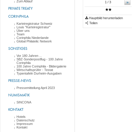
Zum Ablauf
»
1
/ 3
PRIVATE TREATY
CORINPHILA
Hauptbild herunterladen
Teilen
Karteiregistratur Schweiz
Louis "Karteiregistratur"
Über uns
Team
Corinphila Niederlande
Global Philatelic Network
SONSTIGES
Vor 180 Jahren ...
SBZ-Sonderpostflug - 100 Jahre
Corinphila
100 Jahre Corinphila - Bildergalerie
Wirtschaftsprüfer - Testat
Typentafeln Durheim-Ausgaben
PRESSE-NEWS
Pressemitteilung April 2023
NUMISMATIK
SINCONA
KONTAKT
Hotels
Datenschutz
Impressum
Kontakt