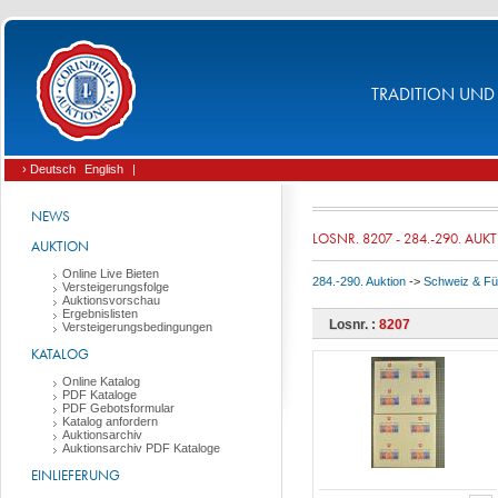
TRADITION UND 
› Deutsch
English
|
NEWS
LOSNR. 8207 - 284.-290. AUK
AUKTION
Online Live Bieten
284.-290. Auktion
->
Schweiz & Fü
Versteigerungsfolge
Auktionsvorschau
Ergebnislisten
Losnr. :
8207
Versteigerungsbedingungen
KATALOG
Online Katalog
PDF Kataloge
PDF Gebotsformular
Katalog anfordern
Auktionsarchiv
Auktionsarchiv PDF Kataloge
EINLIEFERUNG