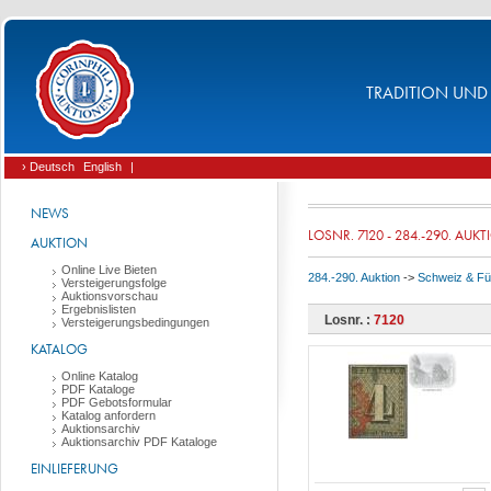
TRADITION UND 
› Deutsch
English
|
NEWS
LOSNR. 7120 - 284.-290. AUK
AUKTION
Online Live Bieten
284.-290. Auktion
->
Schweiz & Fü
Versteigerungsfolge
Auktionsvorschau
Ergebnislisten
Losnr. :
7120
Versteigerungsbedingungen
KATALOG
Online Katalog
PDF Kataloge
PDF Gebotsformular
Katalog anfordern
Auktionsarchiv
Auktionsarchiv PDF Kataloge
EINLIEFERUNG