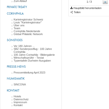
Zum Ablauf
»
1
/ 3
PRIVATE TREATY
Hauptbild herunterladen
Teilen
CORINPHILA
Karteiregistratur Schweiz
Louis "Karteiregistratur"
Über uns
Team
Corinphila Niederlande
Global Philatelic Network
SONSTIGES
Vor 180 Jahren ...
SBZ-Sonderpostflug - 100 Jahre
Corinphila
100 Jahre Corinphila - Bildergalerie
Wirtschaftsprüfer - Testat
Typentafeln Durheim-Ausgaben
PRESSE-NEWS
Pressemitteilung April 2023
NUMISMATIK
SINCONA
KONTAKT
Hotels
Datenschutz
Impressum
Kontakt