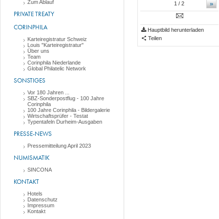
Zum Ablauf
»
1
/ 2
PRIVATE TREATY
CORINPHILA
Hauptbild herunterladen
Teilen
Karteiregistratur Schweiz
Louis "Karteiregistratur"
Über uns
Team
Corinphila Niederlande
Global Philatelic Network
SONSTIGES
Vor 180 Jahren ...
SBZ-Sonderpostflug - 100 Jahre
Corinphila
100 Jahre Corinphila - Bildergalerie
Wirtschaftsprüfer - Testat
Typentafeln Durheim-Ausgaben
PRESSE-NEWS
Pressemitteilung April 2023
NUMISMATIK
SINCONA
KONTAKT
Hotels
Datenschutz
Impressum
Kontakt