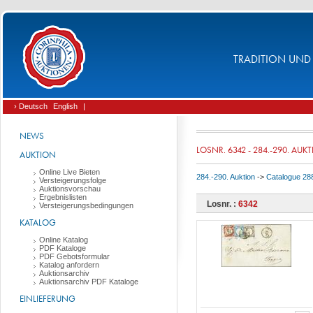
TRADITION UND 
› Deutsch
English
|
NEWS
LOSNR. 6342 - 284.-290. AUK
AUKTION
Online Live Bieten
284.-290. Auktion
->
Catalogue 288:
Versteigerungsfolge
Auktionsvorschau
Ergebnislisten
Losnr. :
6342
Versteigerungsbedingungen
KATALOG
Online Katalog
PDF Kataloge
PDF Gebotsformular
Katalog anfordern
Auktionsarchiv
Auktionsarchiv PDF Kataloge
EINLIEFERUNG