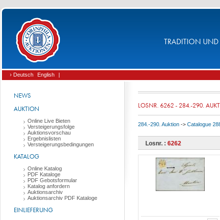
TRADITION UND 
› Deutsch
English
|
NEWS
LOSNR. 6262 - 284.-290. AUK
AUKTION
Online Live Bieten
284.-290. Auktion
->
Catalogue 288:
Versteigerungsfolge
Auktionsvorschau
Ergebnislisten
Losnr. :
6262
Versteigerungsbedingungen
KATALOG
Online Katalog
PDF Kataloge
PDF Gebotsformular
Katalog anfordern
Auktionsarchiv
Auktionsarchiv PDF Kataloge
EINLIEFERUNG