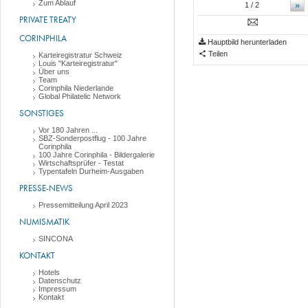
Zum Ablauf
»
1
/ 2
PRIVATE TREATY
CORINPHILA
Hauptbild herunterladen
Teilen
Karteiregistratur Schweiz
Louis "Karteiregistratur"
Über uns
Team
Corinphila Niederlande
Global Philatelic Network
SONSTIGES
Vor 180 Jahren ...
SBZ-Sonderpostflug - 100 Jahre
Corinphila
100 Jahre Corinphila - Bildergalerie
Wirtschaftsprüfer - Testat
Typentafeln Durheim-Ausgaben
PRESSE-NEWS
Pressemitteilung April 2023
NUMISMATIK
SINCONA
KONTAKT
Hotels
Datenschutz
Impressum
Kontakt