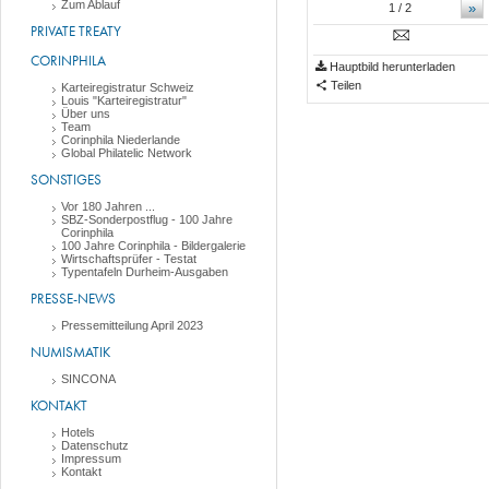
Zum Ablauf
»
1
/ 2
PRIVATE TREATY
CORINPHILA
Hauptbild herunterladen
Teilen
Karteiregistratur Schweiz
Louis "Karteiregistratur"
Über uns
Team
Corinphila Niederlande
Global Philatelic Network
SONSTIGES
Vor 180 Jahren ...
SBZ-Sonderpostflug - 100 Jahre
Corinphila
100 Jahre Corinphila - Bildergalerie
Wirtschaftsprüfer - Testat
Typentafeln Durheim-Ausgaben
PRESSE-NEWS
Pressemitteilung April 2023
NUMISMATIK
SINCONA
KONTAKT
Hotels
Datenschutz
Impressum
Kontakt