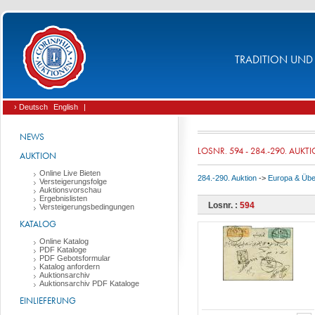
TRADITION UND 
› Deutsch
English
|
NEWS
LOSNR. 594 - 284.-290. AUKT
AUKTION
Online Live Bieten
284.-290. Auktion
->
Europa & Üb
Versteigerungsfolge
Auktionsvorschau
Ergebnislisten
Losnr. :
594
Versteigerungsbedingungen
KATALOG
Online Katalog
PDF Kataloge
PDF Gebotsformular
Katalog anfordern
Auktionsarchiv
Auktionsarchiv PDF Kataloge
EINLIEFERUNG