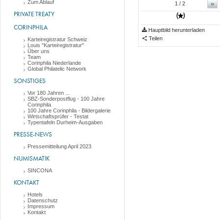
Zum Ablauf
»
1
/ 2
PRIVATE TREATY
CORINPHILA
Hauptbild herunterladen
Teilen
Karteiregistratur Schweiz
Louis "Karteiregistratur"
Über uns
Team
Corinphila Niederlande
Global Philatelic Network
SONSTIGES
Vor 180 Jahren ...
SBZ-Sonderpostflug - 100 Jahre
Corinphila
100 Jahre Corinphila - Bildergalerie
Wirtschaftsprüfer - Testat
Typentafeln Durheim-Ausgaben
PRESSE-NEWS
Pressemitteilung April 2023
NUMISMATIK
SINCONA
KONTAKT
Hotels
Datenschutz
Impressum
Kontakt