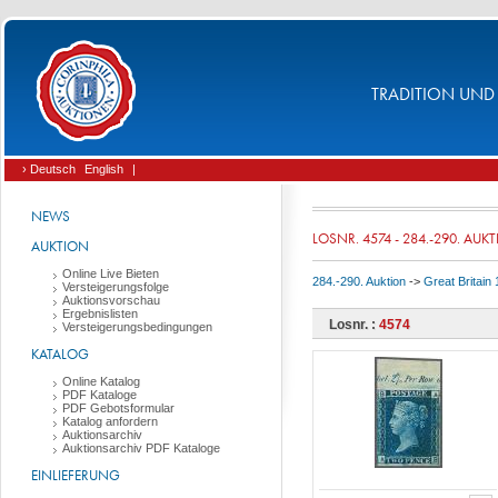
TRADITION UND 
› Deutsch
English
|
NEWS
LOSNR. 4574 - 284.-290. AUK
AUKTION
Online Live Bieten
284.-290. Auktion
->
Great Britain
Versteigerungsfolge
Auktionsvorschau
Ergebnislisten
Losnr. :
4574
Versteigerungsbedingungen
KATALOG
Online Katalog
PDF Kataloge
PDF Gebotsformular
Katalog anfordern
Auktionsarchiv
Auktionsarchiv PDF Kataloge
EINLIEFERUNG