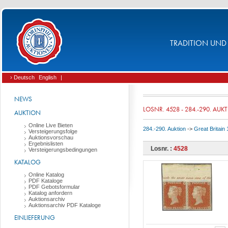
TRADITION UND 
› Deutsch
English
|
NEWS
LOSNR. 4528 - 284.-290. AUK
AUKTION
Online Live Bieten
284.-290. Auktion
->
Great Britain
Versteigerungsfolge
Auktionsvorschau
Ergebnislisten
Losnr. :
4528
Versteigerungsbedingungen
KATALOG
Online Katalog
PDF Kataloge
PDF Gebotsformular
Katalog anfordern
Auktionsarchiv
Auktionsarchiv PDF Kataloge
EINLIEFERUNG