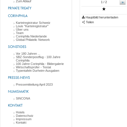
Zum Ablauf
»
1
/ 2
PRIVATE TREATY
CORINPHILA
Hauptbild herunterladen
Teilen
Karteiregistratur Schweiz
Louis "Karteiregistratur"
Über uns
Team
Corinphila Niederlande
Global Philatelic Network
SONSTIGES
Vor 180 Jahren ...
SBZ-Sonderpostflug - 100 Jahre
Corinphila
100 Jahre Corinphila - Bildergalerie
Wirtschaftsprüfer - Testat
Typentafeln Durheim-Ausgaben
PRESSE-NEWS
Pressemitteilung April 2023
NUMISMATIK
SINCONA
KONTAKT
Hotels
Datenschutz
Impressum
Kontakt