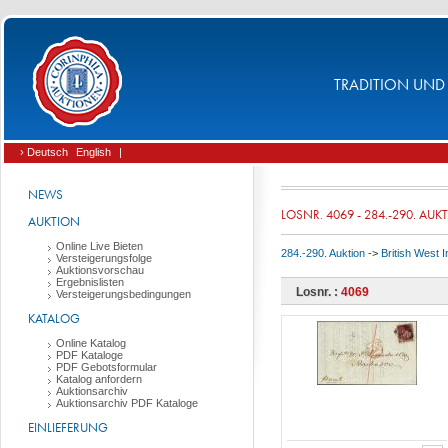
TRADITION UND 
› Deutsch
English
|
NEWS
LOSNR. 4069 - 284.-290. AUK
AUKTION
Online Live Bieten
284.-290. Auktion
->
British West 
Versteigerungsfolge
Auktionsvorschau
Ergebnislisten
Losnr. :
4069
Versteigerungsbedingungen
KATALOG
Online Katalog
PDF Kataloge
PDF Gebotsformular
Katalog anfordern
Auktionsarchiv
Auktionsarchiv PDF Kataloge
EINLIEFERUNG