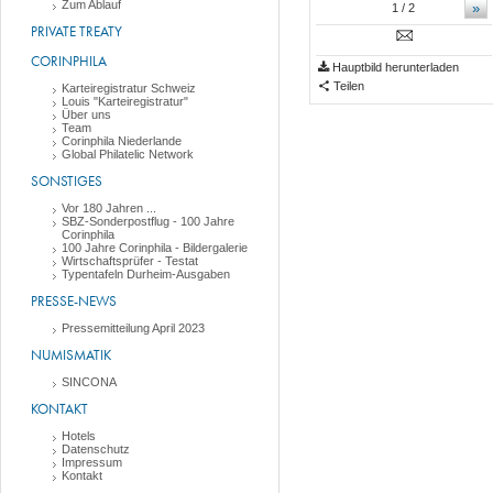
Zum Ablauf
»
1
/ 2
PRIVATE TREATY
CORINPHILA
Hauptbild herunterladen
Teilen
Karteiregistratur Schweiz
Louis "Karteiregistratur"
Über uns
Team
Corinphila Niederlande
Global Philatelic Network
SONSTIGES
Vor 180 Jahren ...
SBZ-Sonderpostflug - 100 Jahre
Corinphila
100 Jahre Corinphila - Bildergalerie
Wirtschaftsprüfer - Testat
Typentafeln Durheim-Ausgaben
PRESSE-NEWS
Pressemitteilung April 2023
NUMISMATIK
SINCONA
KONTAKT
Hotels
Datenschutz
Impressum
Kontakt