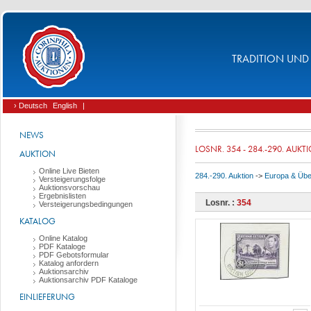
TRADITION UND 
› Deutsch
English
|
NEWS
LOSNR. 354 - 284.-290. AUKT
AUKTION
Online Live Bieten
284.-290. Auktion
->
Europa & Üb
Versteigerungsfolge
Auktionsvorschau
Ergebnislisten
Losnr. :
354
Versteigerungsbedingungen
KATALOG
Online Katalog
PDF Kataloge
PDF Gebotsformular
Katalog anfordern
Auktionsarchiv
Auktionsarchiv PDF Kataloge
EINLIEFERUNG