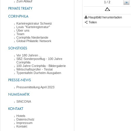
Zum Ablauf
»
1
/ 2
PRIVATE TREATY
CORINPHILA
Hauptbild herunterladen
Teilen
Karteiregistratur Schweiz
Louis "Karteiregistratur"
Über uns
Team
Corinphila Niederlande
Global Philatelic Network
SONSTIGES
Vor 180 Jahren ...
SBZ-Sonderpostflug - 100 Jahre
Corinphila
100 Jahre Corinphila - Bildergalerie
Wirtschaftsprüfer - Testat
Typentafeln Durheim-Ausgaben
PRESSE-NEWS
Pressemitteilung April 2023
NUMISMATIK
SINCONA
KONTAKT
Hotels
Datenschutz
Impressum
Kontakt