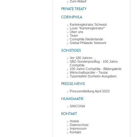
Zum Ablauf
PRIVATE TREATY
CORINPHILA
Karteiregistratur Schweiz
Louis "Karteiregistratur"
Über uns
Team
Corinphila Niederlande
Global Philatelic Network
SONSTIGES
Vor 180 Jahren ...
SBZ-Sonderpostflug - 100 Jahre
Corinphila
100 Jahre Corinphila - Bildergalerie
Wirtschaftsprüfer - Testat
Typentafeln Durheim-Ausgaben
PRESSE-NEWS
Pressemitteilung April 2023
NUMISMATIK
SINCONA
KONTAKT
Hotels
Datenschutz
Impressum
Kontakt