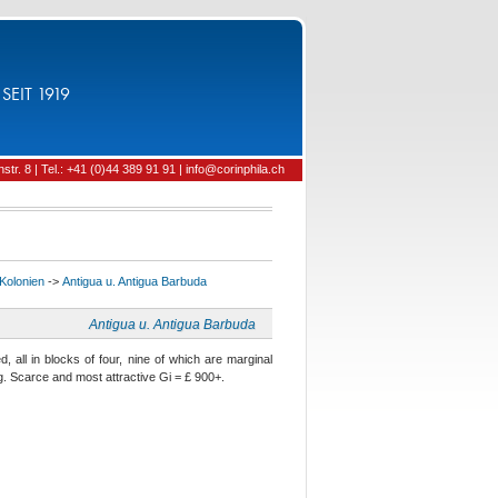
SEIT 1919
tr. 8 | Tel.: +41 (0)44 389 91 91 | info@corinphila.ch
 Kolonien
->
Antigua u. Antigua Barbuda
Antigua u. Antigua Barbuda
 all in blocks of four, nine of which are marginal
g. Scarce and most attractive Gi = £ 900+.