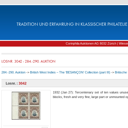
TRADITION UND ERFAHRUNG IN KLASSISCHER PHILATELIE 
Corinphila Auktionen AG 8032 Zürich | Wiesens
LOSNR. 3042 - 284.-290. AUKTION
284.-290. Auktion
->
British West Indies – The ‘BESANÇON’ Collection (part III)
->
Britische
Losnr. :
3042
1932 (Jan 27): Tercentenary set of ten values unused,
blocks, fresh and very fine, large part or unmounted o