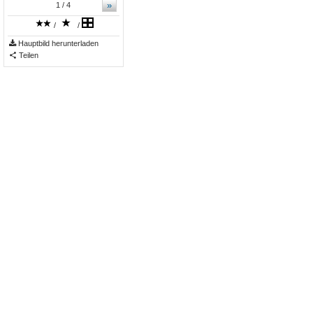
»
1
/ 4
/
/
Hauptbild herunterladen
Teilen