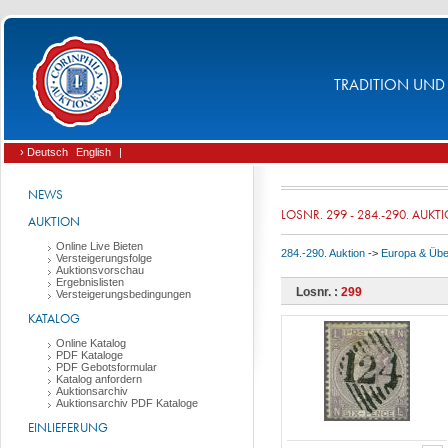
TRADITION UND 
› Deutsch
English
|
NEWS
LOSNR. 299 - 284.-290. AUKT
AUKTION
Online Live Bieten
284.-290. Auktion
->
Europa & Üb
Versteigerungsfolge
Auktionsvorschau
Ergebnislisten
Losnr. :
299
Versteigerungsbedingungen
KATALOG
Online Katalog
PDF Kataloge
PDF Gebotsformular
Katalog anfordern
Auktionsarchiv
Auktionsarchiv PDF Kataloge
EINLIEFERUNG