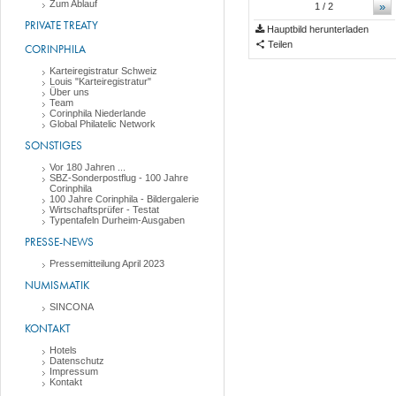
Zum Ablauf
»
1
/ 2
PRIVATE TREATY
Hauptbild herunterladen
Teilen
CORINPHILA
Karteiregistratur Schweiz
Louis "Karteiregistratur"
Über uns
Team
Corinphila Niederlande
Global Philatelic Network
SONSTIGES
Vor 180 Jahren ...
SBZ-Sonderpostflug - 100 Jahre
Corinphila
100 Jahre Corinphila - Bildergalerie
Wirtschaftsprüfer - Testat
Typentafeln Durheim-Ausgaben
PRESSE-NEWS
Pressemitteilung April 2023
NUMISMATIK
SINCONA
KONTAKT
Hotels
Datenschutz
Impressum
Kontakt