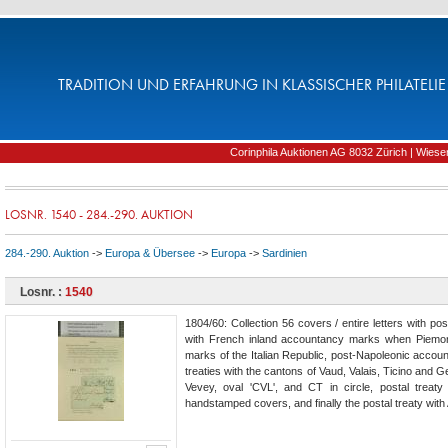
TRADITION UND ERFAHRUNG IN KLASSISCHER PHILATELIE 
Corinphila Auktionen AG 8032 Zürich | Wiesens
LOSNR. 1540 - 284.-290. AUKTION
284.-290. Auktion
->
Europa & Übersee
->
Europa
->
Sardinien
Losnr. :
1540
1804/60: Collection 56 covers / entire letters with 
with French inland accountancy marks when Piemont
marks of the Italian Republic, post-Napoleonic acco
treaties with the cantons of Vaud, Valais, Ticino and 
Vevey, oval 'CVL', and CT in circle, postal treaty 
handstamped covers, and finally the postal treaty with 