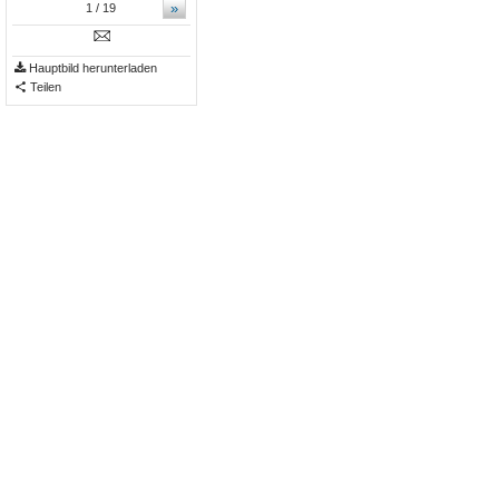
»
1
/ 19
Hauptbild herunterladen
Teilen