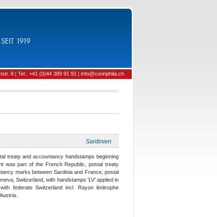
SEIT 1919
tr. 8 | Tel.: +41 (0)44 389 91 91 | info@corinphila.ch
Sardinien
postal treaty and accountancy handstamps beginning
 was part of the French Republic, postal treaty
untancy marks between Sardinia and France, postal
Geneva, Switzerland, with handstamps 'LV' applied in
with federate Switzerland incl. Rayon limitrophe
Austria.