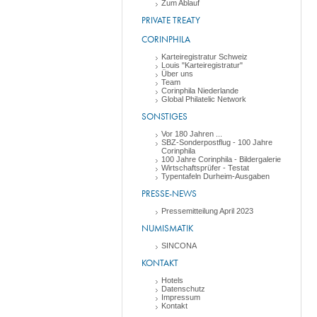
Zum Ablauf
PRIVATE TREATY
CORINPHILA
Karteiregistratur Schweiz
Louis "Karteiregistratur"
Über uns
Team
Corinphila Niederlande
Global Philatelic Network
SONSTIGES
Vor 180 Jahren ...
SBZ-Sonderpostflug - 100 Jahre
Corinphila
100 Jahre Corinphila - Bildergalerie
Wirtschaftsprüfer - Testat
Typentafeln Durheim-Ausgaben
PRESSE-NEWS
Pressemitteilung April 2023
NUMISMATIK
SINCONA
KONTAKT
Hotels
Datenschutz
Impressum
Kontakt