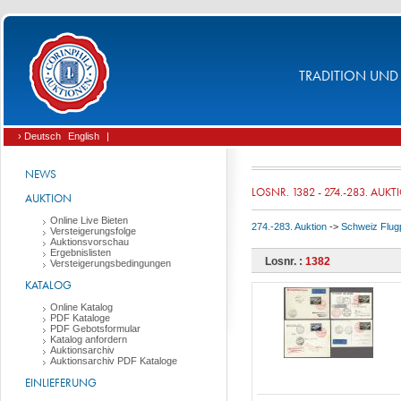
TRADITION UND 
› Deutsch
English
|
NEWS
LOSNR. 1382 - 274.-283. AUK
AUKTION
Online Live Bieten
274.-283. Auktion
->
Schweiz Flug
Versteigerungsfolge
Auktionsvorschau
Ergebnislisten
Losnr. :
1382
Versteigerungsbedingungen
KATALOG
Online Katalog
PDF Kataloge
PDF Gebotsformular
Katalog anfordern
Auktionsarchiv
Auktionsarchiv PDF Kataloge
EINLIEFERUNG