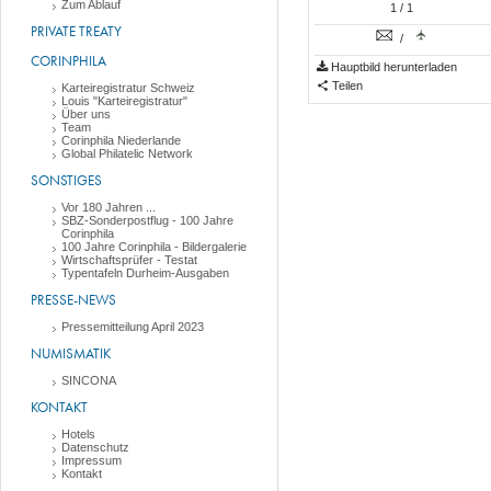
Zum Ablauf
1
/ 1
PRIVATE TREATY
/
CORINPHILA
Hauptbild herunterladen
Teilen
Karteiregistratur Schweiz
Louis "Karteiregistratur"
Über uns
Team
Corinphila Niederlande
Global Philatelic Network
SONSTIGES
Vor 180 Jahren ...
SBZ-Sonderpostflug - 100 Jahre
Corinphila
100 Jahre Corinphila - Bildergalerie
Wirtschaftsprüfer - Testat
Typentafeln Durheim-Ausgaben
PRESSE-NEWS
Pressemitteilung April 2023
NUMISMATIK
SINCONA
KONTAKT
Hotels
Datenschutz
Impressum
Kontakt